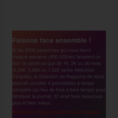
a
w
m
e
e
P
c
i
a
s
l
a
e
t
i
s
e
Faisons face ensemble !
r
Si les 5000 personnes qui nous lisent
b
t
l
a
g
chaque semaine (400 000/an) faisaient un
t
don ne serait-ce que de 1€, 2€ ou 3€/mois
o
e
g
r
(0,34€, 0,68€ ou 1,02€ après déduction
a
d’impôts), la rédaction de Rapports de force
pourrait compter 4 journalistes à temps
o
r
e
a
complets (au lieu de trois à tiers temps) pour
g
fabriquer le journal. Et ainsi faire beaucoup
k
m
plus et bien mieux.
e
Renforcez Rapports de force ! Engagez-