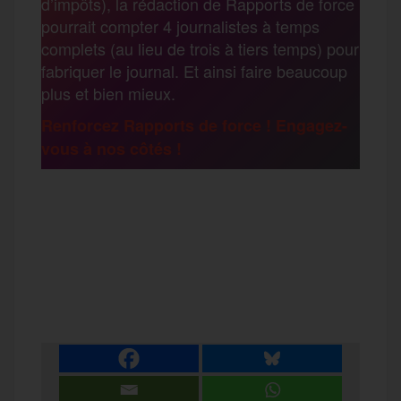
d’impôts), la rédaction de Rapports de force
pourrait compter 4 journalistes à temps
o
r
e
a
complets (au lieu de trois à tiers temps) pour
g
fabriquer le journal. Et ainsi faire beaucoup
k
m
plus et bien mieux.
e
Renforcez Rapports de force ! Engagez-
vous à nos côtés !
r
F
T
E
M
T
a
w
m
e
e
P
c
i
a
s
l
a
e
t
i
s
e
r