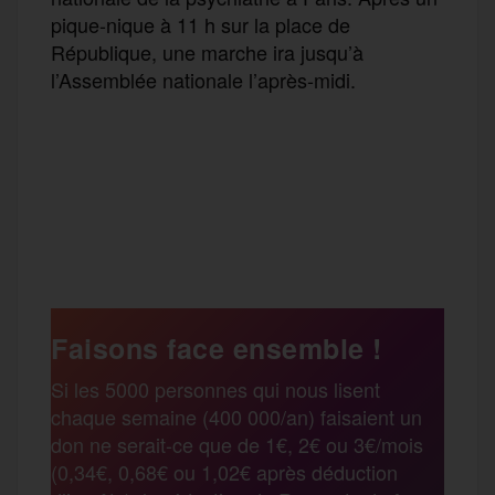
pique-nique à 11 h sur la place de
République, une marche ira jusqu’à
l’Assemblée nationale l’après-midi.
F
T
E
M
T
a
w
m
e
e
P
c
i
a
s
l
a
e
t
i
s
e
Faisons face ensemble !
r
Si les 5000 personnes qui nous lisent
b
t
l
a
g
chaque semaine (400 000/an) faisaient un
t
don ne serait-ce que de 1€, 2€ ou 3€/mois
o
e
g
r
(0,34€, 0,68€ ou 1,02€ après déduction
a