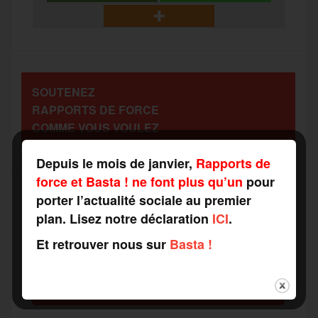
b
t
l
a
g
t
o
e
g
r
a
SOUTENEZ
o
r
e
a
RAPPORTS DE FORCE
g
COMME VOUS VOULEZ
k
m
e
Depuis le mois de janvier,
Rapports de
force et Basta ! ne font plus qu’un
pour
r
porter l’actualité sociale au premier
plan. Lisez notre déclaration
ICI
.
Recevez notre newsletter par mail
Votre adresse mail*
Et retrouver nous sur
Basta !