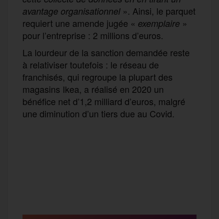
». Ainsi, le parquet
avantage organisationnel
requiert une amende jugée «
»
exemplaire
pour l’entreprise : 2 millions d’euros.
La lourdeur de la sanction demandée reste
à relativiser toutefois : le réseau de
franchisés, qui regroupe la plupart des
magasins Ikea, a réalisé en 2020 un
bénéfice net d’1,2 milliard d’euros, malgré
une diminution d’un tiers due au Covid.
F
T
E
M
T
a
w
m
e
e
P
c
i
a
s
l
a