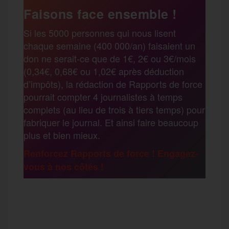
e
t
i
s
e
Faisons face ensemble !
r
Si les 5000 personnes qui nous lisent
b
t
l
a
g
chaque semaine (400 000/an) faisaient un
t
don ne serait-ce que de 1€, 2€ ou 3€/mois
o
e
g
r
(0,34€, 0,68€ ou 1,02€ après déduction
a
d’impôts), la rédaction de Rapports de force
pourrait compter 4 journalistes à temps
o
r
e
a
complets (au lieu de trois à tiers temps) pour
g
fabriquer le journal. Et ainsi faire beaucoup
k
m
plus et bien mieux.
e
Renforcez Rapports de force ! Engagez-
vous à nos côtés !
r
F
T
E
M
T