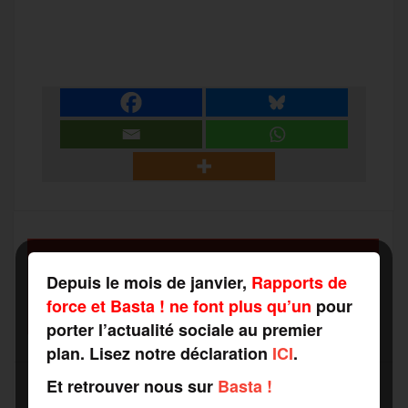
a
w
m
e
e
P
c
i
a
s
l
a
e
t
i
s
e
r
b
t
l
a
g
t
o
e
g
r
a
SOUTENEZ
o
r
e
a
Depuis le mois de janvier,
Rapports de
RAPPORTS DE FORCE
g
force et Basta ! ne font plus qu’un
pour
COMME VOUS VOULEZ
k
m
porter l’actualité sociale au premier
e
plan. Lisez notre déclaration
ICI
.
Et retrouver nous sur
Basta !
r