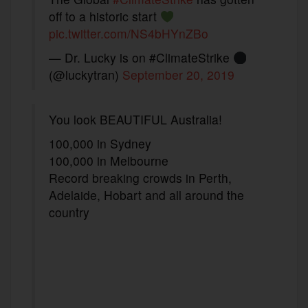
off to a historic start
pic.twitter.com/NS4bHYnZBo
— Dr. Lucky is on #ClimateStrike
(@luckytran)
September 20, 2019
You look BEAUTIFUL Australia!
100,000 in Sydney
100,000 in Melbourne
Record breaking crowds in Perth,
Adelaide, Hobart and all around the
country
F
T
E
M
a
w
m
e
T
P