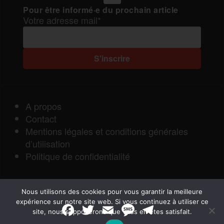
Pour être informé·e du prochain article
Votre adresse mail*
A propos
Contact
Mentions légales et conditions générales
d’utilisation
Politique de confidentialité
Nous utilisons des cookies pour vous garantir la meilleure
expérience sur notre site web. Si vous continuez à utiliser ce
F
T
E
M
T
site, nous supposerons que vous en êtes satisfait.
a
w
m
e
e
Rapports de Force
|
c
i
a
s
l