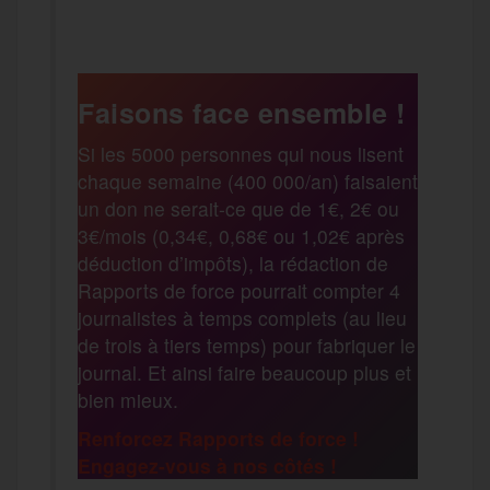
c
i
a
s
e
a
e
t
i
s
Faisons face ensemble !
l
r
Si les 5000 personnes qui nous lisent
b
t
l
a
chaque semaine (400 000/an) faisaient
e
t
un don ne serait-ce que de 1€, 2€ ou
o
e
g
3€/mois (0,34€, 0,68€ ou 1,02€ après
g
a
déduction d’impôts), la rédaction de
Rapports de force pourrait compter 4
o
r
e
r
g
journalistes à temps complets (au lieu
de trois à tiers temps) pour fabriquer le
k
journal. Et ainsi faire beaucoup plus et
a
e
bien mieux.
Renforcez Rapports de force !
m
r
Engagez-vous à nos côtés !