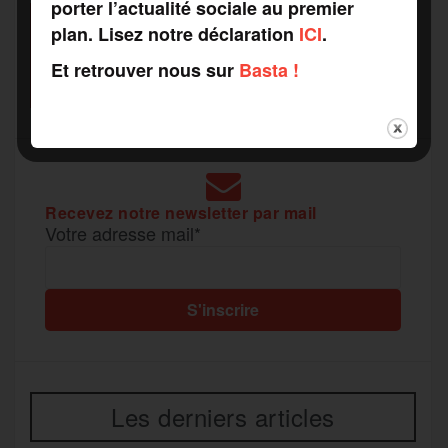
porter l’actualité sociale au premier
a
e
SOUTENEZ
plan. Lisez notre déclaration
ICI
.
RAPPORTS DE FORCE
Et retrouver nous sur
Basta !
m
r
COMME VOUS VOULEZ
Recevez notre newsletter par mail
Votre adresse mail*
Les derniers articles