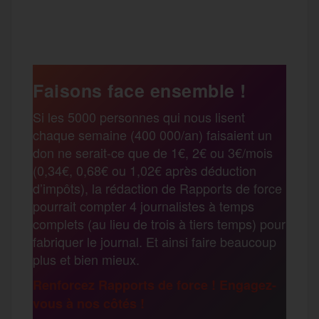
P
c
i
a
s
l
a
e
t
i
s
e
Faisons face ensemble !
r
Si les 5000 personnes qui nous lisent
b
t
l
a
g
chaque semaine (400 000/an) faisaient un
t
don ne serait-ce que de 1€, 2€ ou 3€/mois
o
e
g
r
(0,34€, 0,68€ ou 1,02€ après déduction
a
d’impôts), la rédaction de Rapports de force
pourrait compter 4 journalistes à temps
o
r
e
a
complets (au lieu de trois à tiers temps) pour
g
fabriquer le journal. Et ainsi faire beaucoup
k
m
plus et bien mieux.
e
Renforcez Rapports de force ! Engagez-
vous à nos côtés !
r