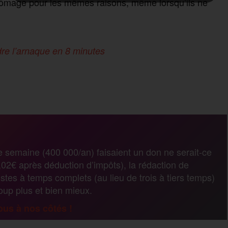
 chômage pour les mêmes raisons, même lorsqu’ils ne
re l’arnaque en 8 minutes
P
a
r
e semaine (400 000/an) faisaient un don ne serait-ce
02€ après déduction d’impôts), la rédaction de
t
stes à temps complets (au lieu de trois à tiers temps)
coup plus et bien mieux.
a
us à nos côtés !
g