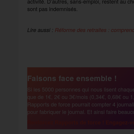
activité. D’autres, sans-emploi, restent au
sont pas indemnisés.
Lire aussi :
Réforme des retraites : comprend
F
T
E
M
T
a
w
m
e
e
Faisons face ensemble !
c
i
a
s
l
Si les 5000 personnes qui nous lisent chaqu
que de 1€, 2€ ou 3€/mois (0,34€, 0,68€ ou 1,
e
t
i
s
e
Rapports de force pourrait compter 4 journali
pour fabriquer le journal. Et ainsi faire beau
b
t
l
a
g
Renforcez Rapports de force ! Engagez-vo
o
e
g
r