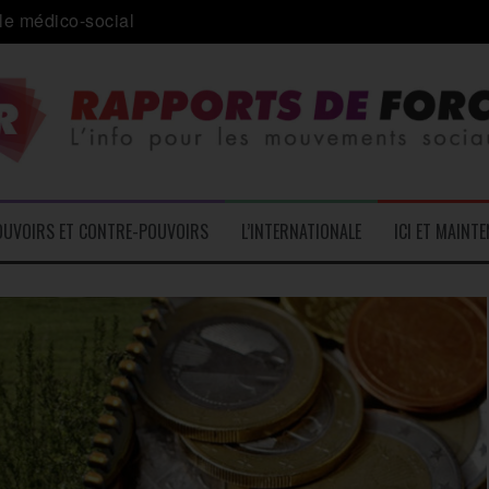
a journée internationale des migrants
 alliance inédite » avec les associations d’usagers ?
e – L’Actu des Oublié.es
ale contre « l’une des plus grandes attaques jamais menées 
: pourquoi ça peut marcher
OUVOIRS ET CONTRE-POUVOIRS
L’INTERNATIONALE
ICI ET MAINT