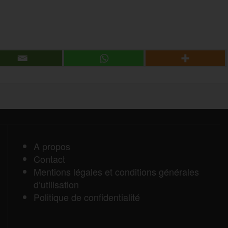
P
e
a
r
r
t
a
A propos
Contact
g
Mentions légales et conditions générales
d’utilisation
e
Politique de confidentialité
r