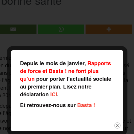
n bonne santé
dernier. Selon les données de la Caisse nationale
Depuis le mois de janvier,
Rapports
n du départ en retraite des salariés du privé est passé
de force et Basta ! ne font plus
ans pour les femmes. Soit deux mois et demi de plus
qu’un
pour porter l’actualité sociale
 l’âge légal de départ en retraite fixé à 62 ans. Pour la
au premier plan. Lisez notre
ent l’espérance de vie en bonne santé qui s’établit
déclaration
ICI
.
n 2017.
Et retrouvez-nous sur
Basta !
epuis la réforme des retraites conduite par Nicolas
e l’âge légal de départ à 62 ans, un nombre plus
voir une retraite à taux plein. Pour éviter une décote et
 nombreux salariés sont contraints de poursuivre leur