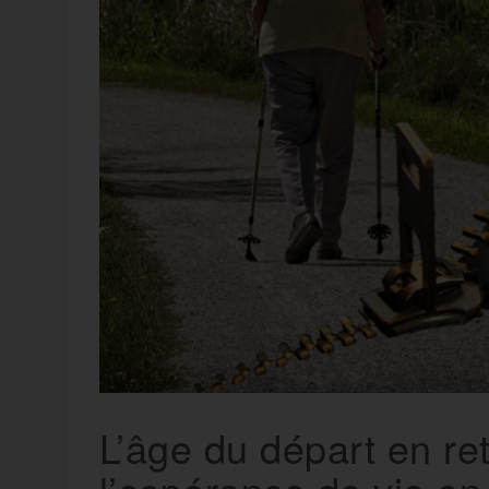
t
e
r
a
a
g
m
e
r
L’âge du départ en re