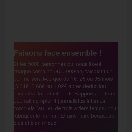
a
w
m
e
e
P
c
i
a
s
l
a
e
t
i
s
e
Faisons face ensemble !
r
Si les 5000 personnes qui nous lisent
b
t
l
a
g
chaque semaine (400 000/an) faisaient un
t
don ne serait-ce que de 1€, 2€ ou 3€/mois
o
e
g
r
(0,34€, 0,68€ ou 1,02€ après déduction
a
d’impôts), la rédaction de Rapports de force
pourrait compter 4 journalistes à temps
o
r
e
a
complets (au lieu de trois à tiers temps) pour
g
fabriquer le journal. Et ainsi faire beaucoup
k
m
plus et bien mieux.
e