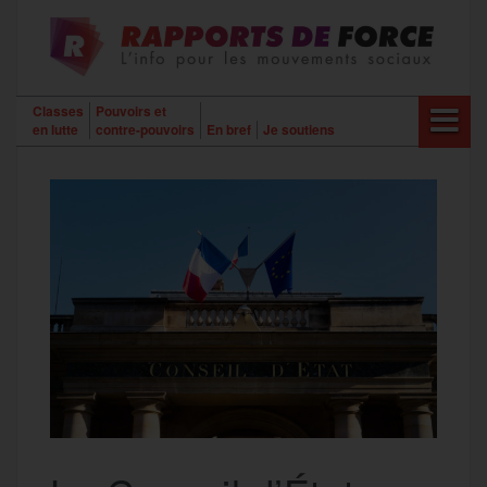
Aller
au
contenu
Classes
Pouvoirs et
en lutte
contre-pouvoirs
En bref
Je soutiens