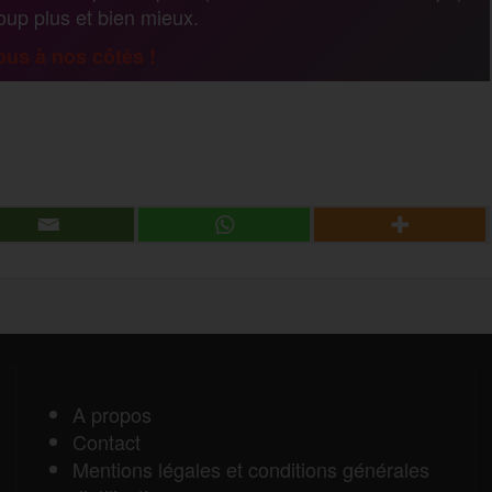
coup plus et bien mieux.
a
us à nos côtés !
g
P
e
a
r
r
t
a
A propos
Contact
g
Mentions légales et conditions générales