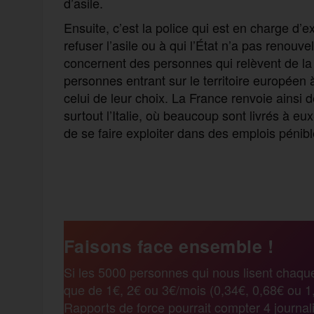
d’asile.
Ensuite, c’est la police qui est en charge d’
refuser l’asile ou à qui l’État n’a pas renouv
concernent des personnes qui relèvent de la 
personnes entrant sur le territoire européen 
celui de leur choix. La France renvoie ainsi 
surtout l’Italie, où beaucoup sont livrés à 
de se faire exploiter dans des emplois pénib
F
T
E
M
T
a
w
m
e
e
Faisons face ensemble !
c
i
a
s
l
Si les 5000 personnes qui nous lisent chaqu
que de 1€, 2€ ou 3€/mois (0,34€, 0,68€ ou 1,
e
t
i
s
e
Rapports de force pourrait compter 4 journali