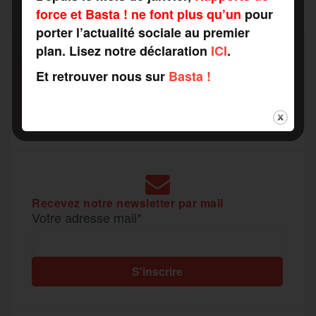
t
force et Basta ! ne font plus qu’un
pour
porter l’actualité sociale au premier
o
e
g
r
plan. Lisez notre déclaration
ICI
.
a
SOUTENEZ
Et retrouver nous sur
Basta !
o
r
e
a
RAPPORTS DE FORCE
g
COMME VOUS VOULEZ
k
m
e
r
Recevez notre newsletter par mail
Votre adresse mail*