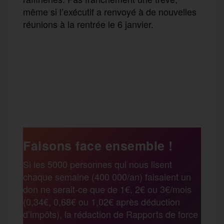
même si l’exécutif a renvoyé à de nouvelles
réunions à la rentrée le 6 janvier.
F
T
E
M
T
a
w
m
e
e
P
c
i
a
s
l
a
e
t
i
s
e
Faisons face ensemble !
r
Si les 5000 personnes qui nous lisent
b
t
l
a
g
chaque semaine (400 000/an) faisaient un
t
don ne serait-ce que de 1€, 2€ ou 3€/mois
o
e
g
r
(0,34€, 0,68€ ou 1,02€ après déduction
a
d’impôts), la rédaction de Rapports de force