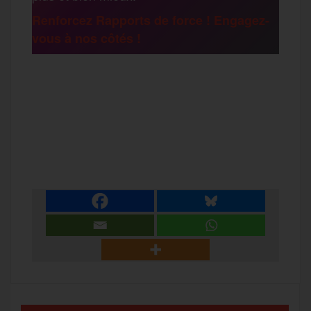
Renforcez Rapports de force ! Engagez-
vous à nos côtés !
r
F
T
E
M
T
a
w
m
e
e
P
c
i
a
s
l
a
e
t
i
s
e
r
b
t
l
a
g
t
o
e
g
r
a