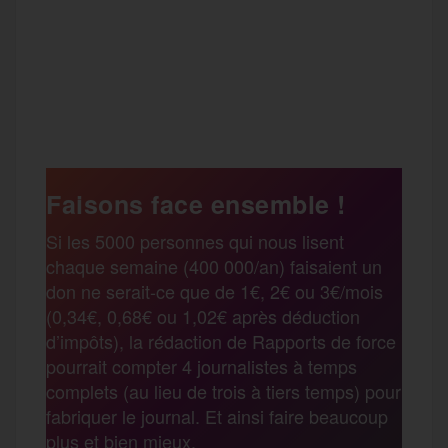
F
T
E
M
T
a
w
m
e
e
P
c
i
a
s
l
a
e
t
i
s
e
Faisons face ensemble !
r
Si les 5000 personnes qui nous lisent
b
t
l
a
g
chaque semaine (400 000/an) faisaient un
t
don ne serait-ce que de 1€, 2€ ou 3€/mois
o
e
g
r
(0,34€, 0,68€ ou 1,02€ après déduction
a
d’impôts), la rédaction de Rapports de force
pourrait compter 4 journalistes à temps
o
r
e
a
complets (au lieu de trois à tiers temps) pour
g
fabriquer le journal. Et ainsi faire beaucoup
k
m
plus et bien mieux.
e