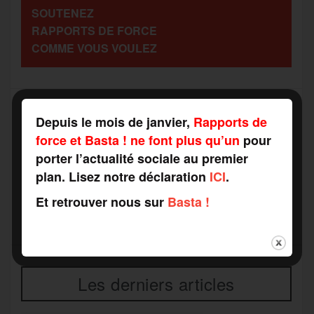
SOUTENEZ
o
r
e
a
RAPPORTS DE FORCE
g
COMME VOUS VOULEZ
k
m
e
r
Depuis le mois de janvier,
Rapports de
force et Basta ! ne font plus qu’un
pour
Recevez notre newsletter par mail
Votre adresse mail*
porter l’actualité sociale au premier
plan. Lisez notre déclaration
ICI
.
Et retrouver nous sur
Basta !
Les derniers articles