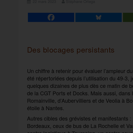
22 mars 2023
Stéphane Ortega
Des blocages persistants
Un chiffre à retenir pour évaluer l’ampleur 
été répertoriées depuis l’utilisation du 49-3, j
quelques dizaines de plus dès ce matin de b
de la CGT Ports et Docks. Mais aussi, dans la
Romainville, d’Aubervilliers et de Veolia à 
étoile à Nantes.
Autres cibles des grévistes et manifestants :
Bordeaux, ceux de bus de La Rochelle et Van
centre logistique à Tourcoing, un centre cou