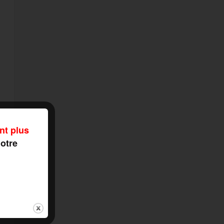
nt plus
notre