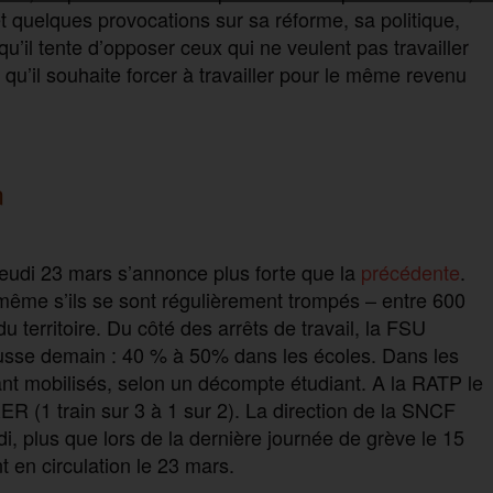
 quelques provocations sur sa réforme, sa politique,
u’il tente d’opposer ceux qui ne veulent pas travailler
qu’il souhaite forcer à travailler pour le même revenu
n
jeudi 23 mars s’annonce plus forte que la
précédente
.
même s’ils se sont régulièrement trompés – entre 600
 territoire. Du côté des arrêts de travail,
la FSU
usse demain :
40 % à 50% dans les écoles.
Dans les
ant mobilisés, selon un décompte étudiant.
A la RATP le
RER (1 train
sur
3 à 1
sur
2). La direction de la SNCF
di
,
plus que lors de la dernière journée
de grève
le 15
 en circulation le 23 mars.