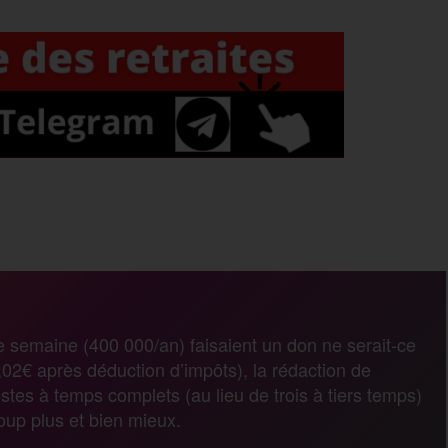
P
a
r
e semaine (400 000/an) faisaient un don ne serait-ce
02€ après déduction d’impôts), la rédaction de
t
stes à temps complets (au lieu de trois à tiers temps)
coup plus et bien mieux.
a