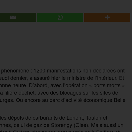
du phénomène : 1200 manifestations non déclarées ont
eudi dernier, a assuré hier le ministre de l’Intérieur. Et
onne heure. D’abord, avec l’opération « ports morts »
 filière déchet, avec des blocages sur les sites de
Bourges. Ou encore au parc d’activité économique Belle
 les dépôts de carburants de Lorient, Toulon et
nes, celui de gaz de Storengy (Oise). Mais aussi un
rrier à Guéret, des zones commerciales à Poitiers et