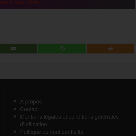
us à nos côtés !
g
P
e
a
r
r
t
a
A propos
Contact
g
Mentions légales et conditions générales
d’utilisation
e
Politique de confidentialité