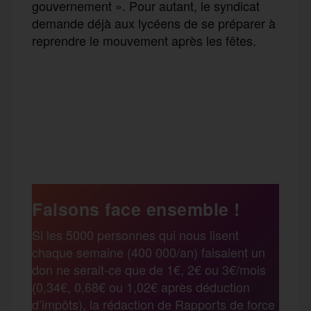
gouvernement ». Pour autant, le syndicat
demande déjà aux lycéens de se préparer à
reprendre le mouvement après les fêtes.
F
T
E
M
T
a
w
m
e
e
P
c
i
a
s
l
a
e
t
i
s
e
Faisons face ensemble !
r
Si les 5000 personnes qui nous lisent
b
t
l
a
g
chaque semaine (400 000/an) faisaient un
t
don ne serait-ce que de 1€, 2€ ou 3€/mois
o
e
g
r
(0,34€, 0,68€ ou 1,02€ après déduction
a
d’impôts), la rédaction de Rapports de force