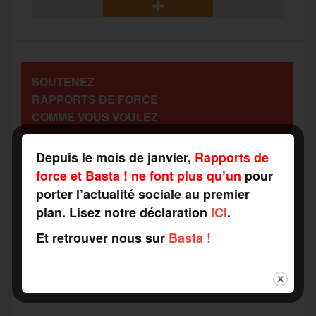
b
t
l
a
g
t
o
e
g
r
a
SOUTENEZ
o
r
e
a
RAPPORTS DE FORCE
g
COMME VOUS VOULEZ
k
m
e
Depuis le mois de janvier,
Rapports de
force et Basta ! ne font plus qu’un
pour
r
porter l’actualité sociale au premier
Recevez notre newsletter par mail
plan. Lisez notre déclaration
ICI
.
Votre adresse mail*
Et retrouver nous sur
Basta !