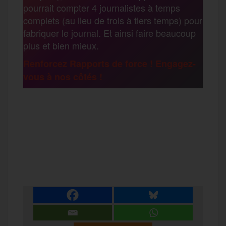
pourrait compter 4 journalistes à temps
o
r
e
a
complets (au lieu de trois à tiers temps) pour
g
fabriquer le journal. Et ainsi faire beaucoup
k
m
plus et bien mieux.
e
Renforcez Rapports de force ! Engagez-
vous à nos côtés !
r
F
T
E
M
T
a
w
m
e
e
P
c
i
a
s
l
a
e
t
i
s
e
r