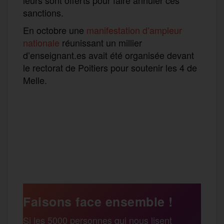
sanctions.
En octobre une
manifestation d’ampleur
nationale
réunissant un millier
d’enseignant.es avait été organisée devant
le rectorat de Poitiers pour soutenir les 4 de
Melle.
F
T
E
M
T
a
w
m
e
e
P
c
i
a
s
l
a
e
t
i
s
e
Faisons face ensemble !
r
Si les 5000 personnes qui nous lisent