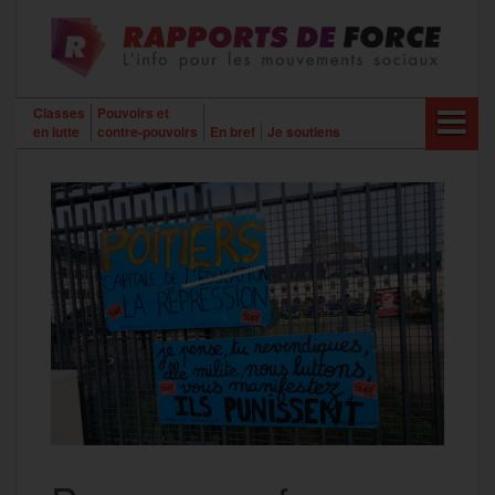
Aller
au
contenu
Classes
Pouvoirs et
en lutte
contre-pouvoirs
En bref
Je soutiens