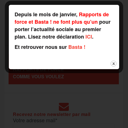
a
e
t
i
s
e
Depuis le mois de janvier,
Rapports de
r
force et Basta ! ne font plus qu’un
pour
porter l’actualité sociale au premier
b
t
l
a
g
plan. Lisez notre déclaration
ICI
.
t
Et retrouver nous sur
Basta !
o
e
g
r
a
SOUTENEZ
o
r
e
a
RAPPORTS DE FORCE
g
COMME VOUS VOULEZ
k
m
e
r
Recevez notre newsletter par mail
Votre adresse mail*