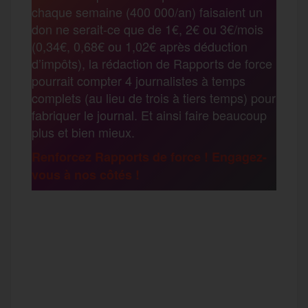
b
t
l
a
g
chaque semaine (400 000/an) faisaient un
t
don ne serait-ce que de 1€, 2€ ou 3€/mois
o
e
g
r
(0,34€, 0,68€ ou 1,02€ après déduction
a
d’impôts), la rédaction de Rapports de force
pourrait compter 4 journalistes à temps
o
r
e
a
complets (au lieu de trois à tiers temps) pour
g
fabriquer le journal. Et ainsi faire beaucoup
k
m
plus et bien mieux.
e
Renforcez Rapports de force ! Engagez-
vous à nos côtés !
r
F
T
E
M
T
a
w
m
e
e
P
c
i
a
s
l