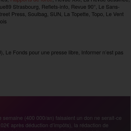
89 Strasbourg, Reflets-info, Revue 90°, Le Sans-
treet Press,
Soulbag,
SUN,
La Topette,
Topo, Le Vent
ois
, Le Fonds pour une presse libre, Informer n’est pas
P
a
r
e semaine (400 000/an) faisaient un don ne serait-ce
02€ après déduction d’impôts), la rédaction de
t