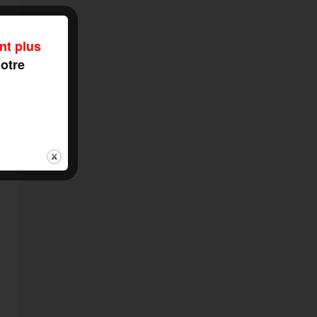
nt plus
notre