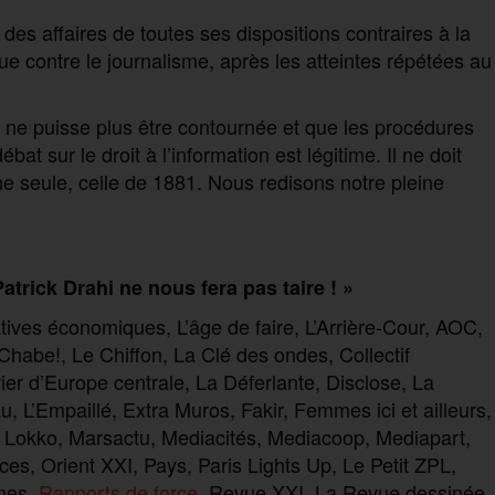
 des affaires de toutes ses dispositions contraires à la
que contre le journalisme, après les atteintes répétées au
1 ne puisse plus être contournée et que les procédures
t sur le droit à l’information est légitime. Il ne doit
ne seule, celle de 1881. Nous redisons notre pleine
atrick Drahi ne nous fera pas taire ! »
natives économiques, L’âge de faire, L’Arrière-Cour, AOC,
Chabe!, Le Chiffon, La Clé des ondes, Collectif
ier d’Europe centrale, La Déferlante, Disclose, La
 L’Empaillé, Extra Muros, Fakir, Femmes ici et ailleurs,
, Lokko, Marsactu, Mediacités, Mediacoop, Mediapart,
s, Orient XXI, Pays, Paris Lights Up, Le Petit ZPL,
gnes,
Rapports de force
, Revue XXI, La Revue dessinée,