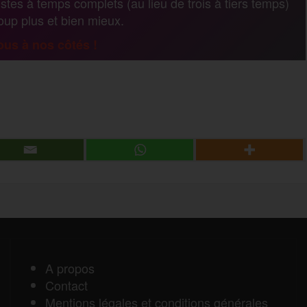
stes à temps complets (au lieu de trois à tiers temps)
coup plus et bien mieux.
a
us à nos côtés !
g
P
e
a
r
r
t
a
A propos
Contact
g
Mentions légales et conditions générales