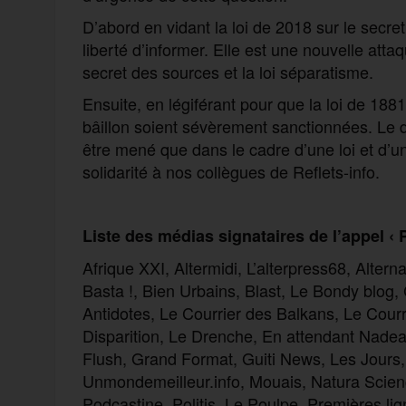
D’abord en vidant la loi de 2018 sur le secret
liberté d’informer. Elle est une nouvelle atta
secret des sources et la loi séparatisme.
Ensuite, en légiférant pour que la loi de 188
bâillon soient sévèrement sanctionnées. Le déba
être mené que dans le cadre d’une loi et d’u
solidarité à nos collègues de Reflets-info.
Liste des médias signataires de l’appel ‹ P
Afrique XXI, Altermidi, L’alterpress68, Alter
Basta !, Bien Urbains, Blast, Le Bondy blog, 
Antidotes, Le Courrier des Balkans, Le Courr
Disparition, Le Drenche, En attendant Nadeau,
Flush, Grand Format, Guiti News, Les Jours
Unmondemeilleur.info, Mouais, Natura Science
Podcastine, Politis, Le Poulpe, Premières li