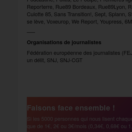
Reporterre, Rue89 Bordeaux, Rue89Lyon, Rue
Culotte 85, Sans Transition!, Sept,
Splann,
S
se lève, Voxeurop, We Report, Youpress, 6M
—–
Organisations de journalistes
Fédération européenne des journalistes (FEJ)
un délit, SNJ, SNJ-CGT
F
T
E
M
T
a
w
m
e
e
Faisons face ensemble !
c
i
a
s
l
Si les 5000 personnes qui nous lisent chaqu
que de 1€, 2€ ou 3€/mois (0,34€, 0,68€ ou 1,
e
t
i
s
e