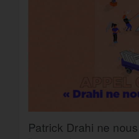
t
e
r
a
a
g
m
e
r
Patrick Drahi ne nous 