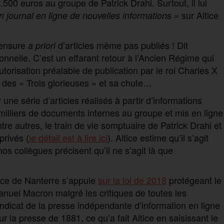
500 euros au groupe de Patrick Drahi. Surtout, il lui
sur Altice
n journal en ligne de nouvelles informations »
censure
d’articles même pas publiés ! Dit
a priori
sionnelle. C’est un effarant retour à l’Ancien Régime qui
torisation préalable de publication par le roi Charles X
n des « Trois glorieuses » et sa chute…
 une série d’articles réalisés à partir d’informations
 milliers de documents internes au groupe et mis en ligne
re autres, le train de vie somptuaire de Patrick Drahi et
privés (
le détail est à lire ici
). Altice estime qu’il s’agit
os collègues précisent qu’il ne s’agit là que
erce de Nanterre s’appuie
sur la loi de 2018
protégeant le
nuel Macron malgré les critiques de toutes les
yndicat de la presse indépendante d’information en ligne
sur la presse de 1881, ce qu’a fait Altice en saisissant le