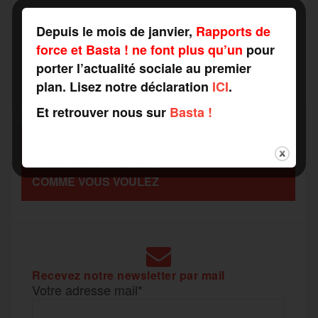
a
e
t
i
s
e
Depuis le mois de janvier,
Rapports de
r
force et Basta ! ne font plus qu’un
pour
b
t
l
a
g
porter l’actualité sociale au premier
t
plan. Lisez notre déclaration
ICI
.
o
e
g
r
Et retrouver nous sur
Basta !
a
SOUTENEZ
o
r
e
a
RAPPORTS DE FORCE
g
COMME VOUS VOULEZ
k
m
e
r
Recevez notre newsletter par mail
Votre adresse mail*