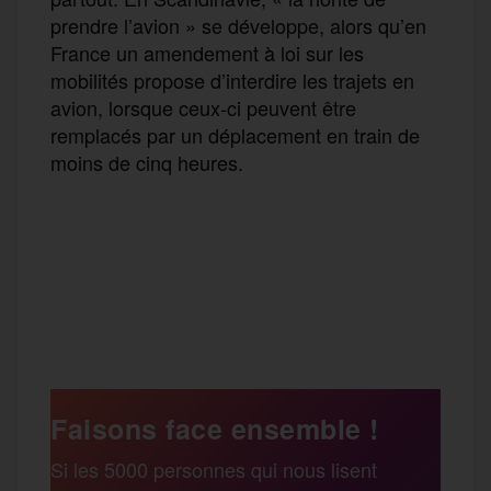
prendre l’avion » se développe, alors qu’en
France un amendement à loi sur les
mobilités propose d’interdire les trajets en
avion, lorsque ceux-ci peuvent être
remplacés par un déplacement en train de
moins de cinq heures.
F
T
E
M
T
a
w
m
e
e
P
c
i
a
s
l
a
e
t
i
s
e
Faisons face ensemble !
r
Si les 5000 personnes qui nous lisent
b
t
l
a
g