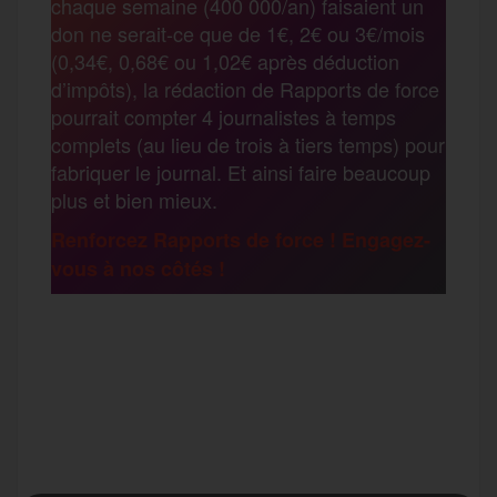
chaque semaine (400 000/an) faisaient un
t
don ne serait-ce que de 1€, 2€ ou 3€/mois
o
e
g
r
(0,34€, 0,68€ ou 1,02€ après déduction
a
d’impôts), la rédaction de Rapports de force
pourrait compter 4 journalistes à temps
o
r
e
a
complets (au lieu de trois à tiers temps) pour
g
fabriquer le journal. Et ainsi faire beaucoup
k
m
plus et bien mieux.
e
Renforcez Rapports de force ! Engagez-
vous à nos côtés !
r
F
T
E
M
T
a
w
m
e
e
P
c
i
a
s
l