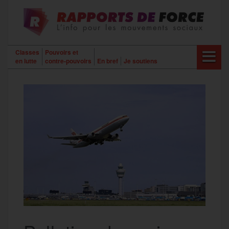
Aller
au
contenu
Classes
Pouvoirs et
en lutte
contre-pouvoirs
En bref
Je soutiens