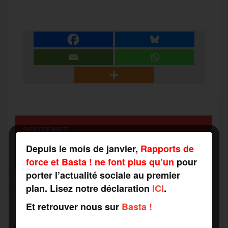
c
i
a
s
l
a
e
t
i
s
e
r
b
t
l
a
g
t
o
e
g
r
a
SOUTENEZ
o
r
e
a
RAPPORTS DE FORCE
g
Depuis le mois de janvier,
Rapports de
COMME VOUS VOULEZ
k
m
force et Basta ! ne font plus qu’un
pour
e
porter l’actualité sociale au premier
plan. Lisez notre déclaration
ICI
.
r
Et retrouver nous sur
Basta !
Recevez notre newsletter par mail