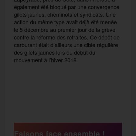
également été bloqué par une convergence
gilets jaunes, cheminots et syndicats. Une
action du même type avait déjà été menée
le 5 décembre au premier jour de la grève
contre la réforme des retraites. Ce dépôt de
carburant était d’ailleurs une cible régulière
des gilets jaunes lors du début du
mouvement à l’hiver 2018.
F
T
E
M
T
a
w
m
e
e
P
c
i
a
s
l
a
e
t
i
s
e
Faisons face ensemble !