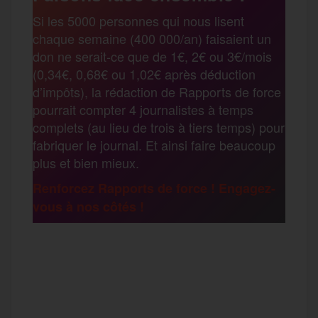
r
Si les 5000 personnes qui nous lisent
b
t
l
a
g
chaque semaine (400 000/an) faisaient un
t
don ne serait-ce que de 1€, 2€ ou 3€/mois
o
e
g
r
(0,34€, 0,68€ ou 1,02€ après déduction
a
d’impôts), la rédaction de Rapports de force
pourrait compter 4 journalistes à temps
o
r
e
a
complets (au lieu de trois à tiers temps) pour
g
fabriquer le journal. Et ainsi faire beaucoup
k
m
plus et bien mieux.
e
Renforcez Rapports de force ! Engagez-
vous à nos côtés !
r
F
T
E
M
T
a
w
m
e
e
P