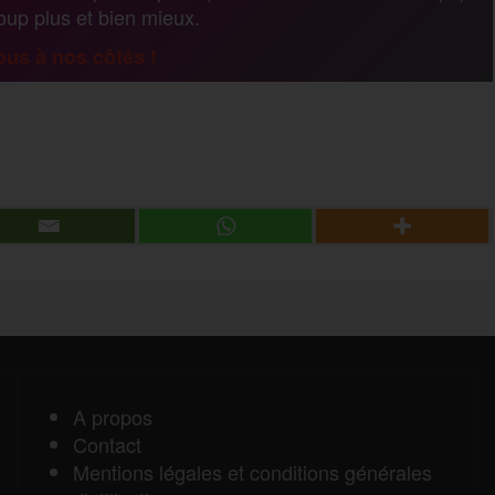
coup plus et bien mieux.
a
us à nos côtés !
g
P
e
a
r
r
t
a
A propos
Contact
g
Mentions légales et conditions générales