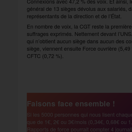
Connexions avec 47,2 % des voix. Et ainsi, 
général de 13 sièges dévolus aux salariés, d
représentants de la direction et de l’État.
En nombre de voix, la CGT reste la premièr
suffrages exprimés. Nettement devant l’UNS
qui n’obtient aucun siège dans aucun des cons
siège, viennent ensuite Force ouvrière (5,49
CFTC (0,72 %).
F
T
E
M
T
a
w
m
e
e
Faisons face ensemble !
c
i
a
s
l
Si les 5000 personnes qui nous lisent chaqu
que de 1€, 2€ ou 3€/mois (0,34€, 0,68€ ou 1,
e
t
i
s
e
Rapports de force pourrait compter 4 journali