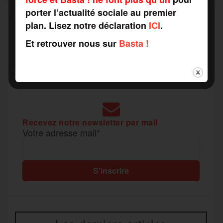
o
e
g
r
porter l’actualité sociale au premier
a
plan. Lisez notre déclaration
ICI
.
SOUTENEZ
o
r
e
a
Et retrouver nous sur
Basta !
RAPPORTS DE FORCE
g
COMME VOUS VOULEZ
k
m
e
r
Recevez notre newsletter par mail
Votre adresse mail*