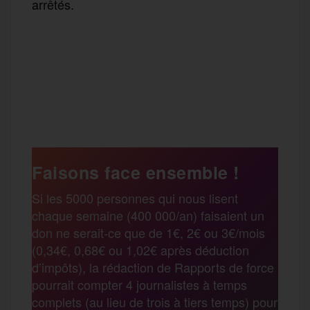
arrêtés.
F
T
E
M
T
a
w
m
e
e
P
c
i
a
s
l
a
e
t
i
s
e
Faisons face ensemble !
r
Si les 5000 personnes qui nous lisent
b
t
l
a
g
chaque semaine (400 000/an) faisaient un
t
don ne serait-ce que de 1€, 2€ ou 3€/mois
o
e
g
r
(0,34€, 0,68€ ou 1,02€ après déduction
a
d’impôts), la rédaction de Rapports de force
pourrait compter 4 journalistes à temps
o
r
e
a
complets (au lieu de trois à tiers temps) pour
g