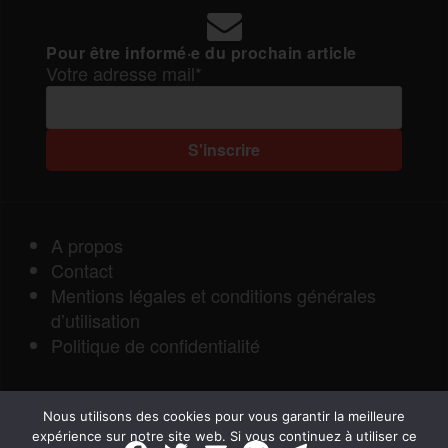
Pour être informé·e du prochain article
Votre adresse mail*
A propos
Contact
Mentions légales et conditions générales
d’utilisation
Politique de confidentialité
Nous utilisons des cookies pour vous garantir la meilleure
expérience sur notre site web. Si vous continuez à utiliser ce
F
T
E
M
T