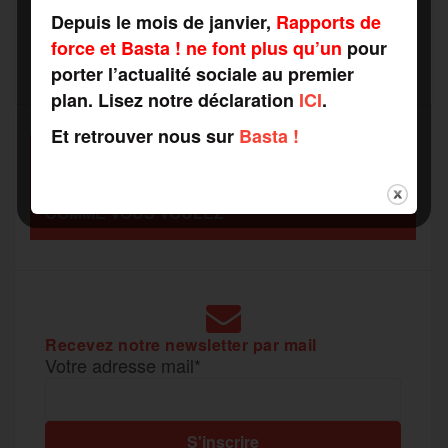
r
Depuis le mois de janvier,
Rapports de
force et Basta ! ne font plus qu’un
pour
b
t
l
a
g
porter l’actualité sociale au premier
t
plan. Lisez notre déclaration
ICI
.
o
e
g
r
a
Et retrouver nous sur
Basta !
SOUTENEZ
o
r
e
a
RAPPORTS DE FORCE
g
COMME VOUS VOULEZ
k
m
e
r
Recevez notre newsletter par mail
Votre adresse mail*