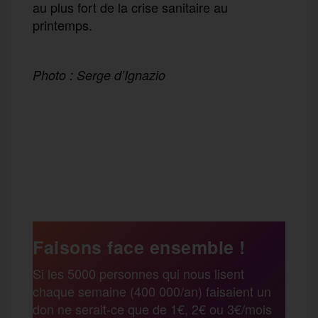
au plus fort de la crise sanitaire au
printemps.
Photo : Serge d’Ignazio
F
T
E
M
T
a
w
m
e
e
P
c
i
a
s
l
a
e
t
i
s
e
Faisons face ensemble !
r
Si les 5000 personnes qui nous lisent
b
t
l
a
g
chaque semaine (400 000/an) faisaient un
t
don ne serait-ce que de 1€, 2€ ou 3€/mois