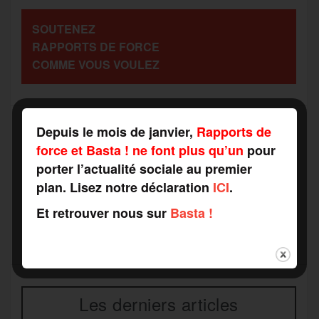
a
SOUTENEZ
o
r
e
a
RAPPORTS DE FORCE
g
COMME VOUS VOULEZ
k
m
e
r
Depuis le mois de janvier,
Rapports de
force et Basta ! ne font plus qu’un
pour
Recevez notre newsletter par mail
porter l’actualité sociale au premier
Votre adresse mail*
plan. Lisez notre déclaration
ICI
.
Et retrouver nous sur
Basta !
Les derniers articles