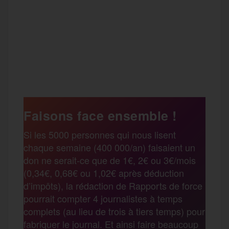
F
T
E
M
T
a
w
m
e
e
P
c
i
a
s
l
a
e
t
i
s
e
Faisons face ensemble !
r
Si les 5000 personnes qui nous lisent
b
t
l
a
g
chaque semaine (400 000/an) faisaient un
t
don ne serait-ce que de 1€, 2€ ou 3€/mois
o
e
g
r
(0,34€, 0,68€ ou 1,02€ après déduction
a
d’impôts), la rédaction de Rapports de force
pourrait compter 4 journalistes à temps
o
r
e
a
complets (au lieu de trois à tiers temps) pour
g
fabriquer le journal. Et ainsi faire beaucoup
k
m