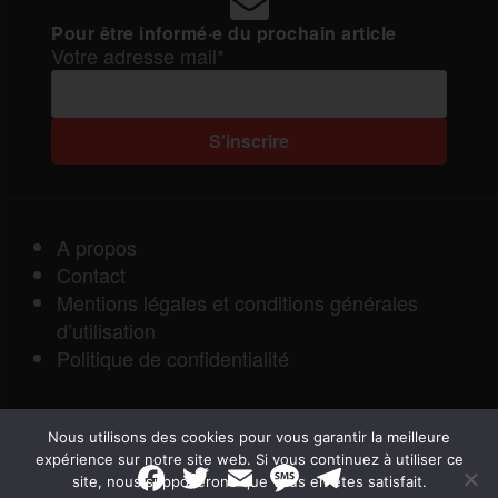
Pour être informé·e du prochain article
Votre adresse mail*
A propos
Contact
Mentions légales et conditions générales
d’utilisation
Politique de confidentialité
Nous utilisons des cookies pour vous garantir la meilleure
expérience sur notre site web. Si vous continuez à utiliser ce
F
T
E
M
T
site, nous supposerons que vous en êtes satisfait.
a
w
m
e
e