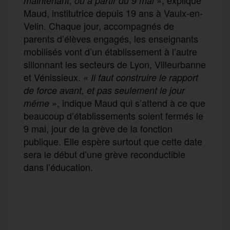
maintenant, ou à partir du 9 mai
Maud, institutrice depuis 19 ans à Vaulx-en-
Velin. Chaque jour, accompagnés de
parents d’élèves engagés, les enseignants
mobilisés vont d’un établissement à l’autre
sillonnant les secteurs de Lyon, Villeurbanne
et Vénissieux. «
Il faut construire le rapport
de force avant, et pas seulement le jour
», indique Maud qui s’attend à ce que
même
beaucoup d’établissements soient fermés le
9 mai, jour de la grève de la fonction
publique. Elle espère surtout que cette date
sera le début d’une grève reconductible
dans l’éducation.
F
T
E
M
T
a
w
m
e
e