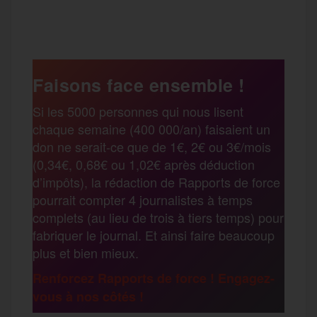
P
c
i
a
s
l
a
e
t
i
s
e
Faisons face ensemble !
r
Si les 5000 personnes qui nous lisent
b
t
l
a
g
chaque semaine (400 000/an) faisaient un
t
don ne serait-ce que de 1€, 2€ ou 3€/mois
o
e
g
r
(0,34€, 0,68€ ou 1,02€ après déduction
a
d’impôts), la rédaction de Rapports de force
pourrait compter 4 journalistes à temps
o
r
e
a
complets (au lieu de trois à tiers temps) pour
g
fabriquer le journal. Et ainsi faire beaucoup
k
m
plus et bien mieux.
e
Renforcez Rapports de force ! Engagez-
vous à nos côtés !
r