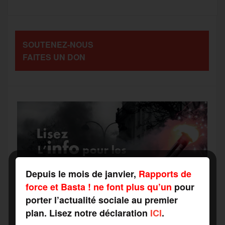
o
e
g
r
a
SOUTENEZ-NOUS
o
r
e
a
FAITES UN DON
g
k
m
e
r
Depuis le mois de janvier,
Rapports de
force et Basta ! ne font plus qu’un
pour
porter l’actualité sociale au premier
plan. Lisez notre déclaration
ICI
.