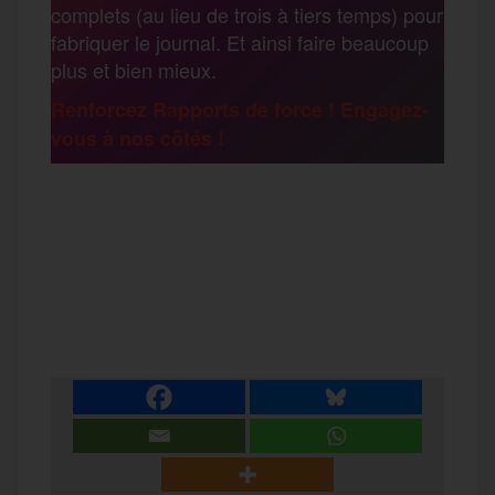
complets (au lieu de trois à tiers temps) pour
g
fabriquer le journal. Et ainsi faire beaucoup
k
m
plus et bien mieux.
e
Renforcez Rapports de force ! Engagez-
vous à nos côtés !
r
F
T
E
M
T
a
w
m
e
e
P
c
i
a
s
l
a
e
t
i
s
e
r
b
t
l
a
g
t