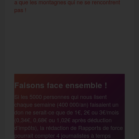
a que les montagnes qui ne se rencontrent
pas !
F
T
E
M
T
a
w
m
e
e
P
c
i
a
s
l
a
e
t
i
s
e
Faisons face ensemble !
r
Si les 5000 personnes qui nous lisent
b
t
l
a
g
chaque semaine (400 000/an) faisaient un
t
don ne serait-ce que de 1€, 2€ ou 3€/mois
o
e
g
r
(0,34€, 0,68€ ou 1,02€ après déduction
a
d’impôts), la rédaction de Rapports de force
pourrait compter 4 journalistes à temps
o
r
e
a