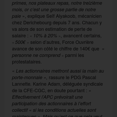
primes, nos plateaux repas, notre treizième
mois, or c’est une grosse partie de notre
», explique Seïf Alyakoob, mécanicien
paie
chez Derichebourg depuis 7 ans. Chacun y
va alors de son estimation de perte de
salaire :
, avancent certains,
10% à 20%
«
»
selon d’autres, Force Ouvrière
500€
«
»
avance de son côté le chiffre de 140€ que «
parmi les
personne ne comprend
»
protestataires.
«
Les actionnaires mettront aussi la main au
rassure le PDG Pascal
porte-monnaie »,
Lannette
Karine Adam, déléguée syndicale
.
de la CFE-CGC, en doute pourtant :
«
Effectivement l’APC prévoirait une
participation des actionnaires à l’effort
collectif « si les conditions actuelles sont
maintenues ». Mais qu’est-ce que cela veut