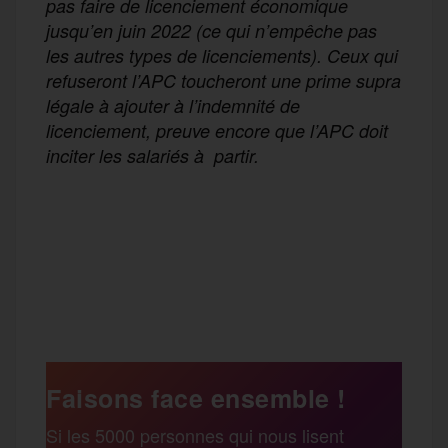
pas faire de licenciement économique
jusqu’en juin 2022 (ce qui n’empêche pas
les autres types de licenciements). Ceux qui
refuseront l’APC toucheront une prime supra
légale à ajouter à l’indemnité de
licenciement, preuve encore que l’APC doit
inciter les salariés à partir.
F
T
E
M
T
a
w
m
e
e
P
c
i
a
s
l
a
e
t
i
s
e
Faisons face ensemble !
r
Si les 5000 personnes qui nous lisent
b
t
l
a
g