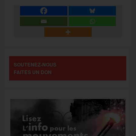
a
e
t
i
s
e
r
b
t
l
a
g
t
o
e
g
r
a
SOUTENEZ-NOUS
o
r
e
a
FAITES UN DON
g
k
m
e
r