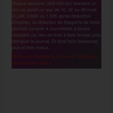
chaque semaine (400 000/an) faisaient un
t
don ne serait-ce que de 1€, 2€ ou 3€/mois
o
e
g
r
(0,34€, 0,68€ ou 1,02€ après déduction
a
d’impôts), la rédaction de Rapports de force
pourrait compter 4 journalistes à temps
o
r
e
a
complets (au lieu de trois à tiers temps) pour
g
fabriquer le journal. Et ainsi faire beaucoup
k
m
plus et bien mieux.
e
Renforcez Rapports de force ! Engagez-
vous à nos côtés !
r
F
T
E
M
T
a
w
m
e
e
P
c
i
a
s
l