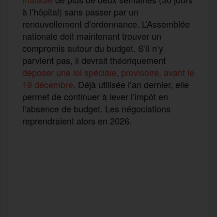
à l’hôpital) sans passer par un
renouvellement d’ordonnance. L’Assemblée
nationale doit maintenant trouver un
compromis autour du budget. S’il n’y
parvient pas, il devrait théoriquement
déposer une loi spéciale, provisoire, avant le
19 décembre
. Déjà utilisée l’an dernier, elle
permet de continuer à lever l’impôt en
l’absence de budget. Les négociations
reprendraient alors en 2026.
F
T
E
M
T
a
w
m
e
e
P
c
i
a
s
l
a