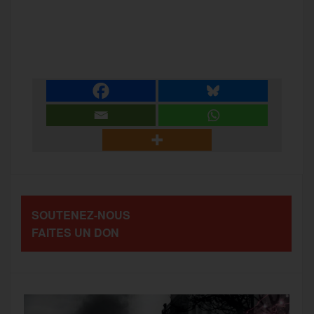
a
w
m
e
e
P
c
i
a
s
l
a
e
t
i
s
e
r
b
t
l
a
g
t
o
e
g
r
a
SOUTENEZ-NOUS
o
r
e
a
FAITES UN DON
g
k
m
e