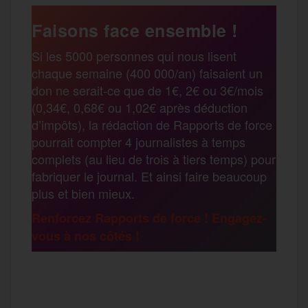
e
t
i
s
e
Faisons face ensemble !
r
Si les 5000 personnes qui nous lisent
b
t
l
a
g
chaque semaine (400 000/an) faisaient un
t
don ne serait-ce que de 1€, 2€ ou 3€/mois
o
e
g
r
(0,34€, 0,68€ ou 1,02€ après déduction
a
d’impôts), la rédaction de Rapports de force
pourrait compter 4 journalistes à temps
o
r
e
a
complets (au lieu de trois à tiers temps) pour
g
fabriquer le journal. Et ainsi faire beaucoup
k
m
plus et bien mieux.
e
Renforcez Rapports de force ! Engagez-
vous à nos côtés !
r
F
T
E
M
T