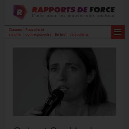
Aller
au
contenu
Classes
Pouvoirs et
en lutte
contre-pouvoirs
En bref
Je soutiens