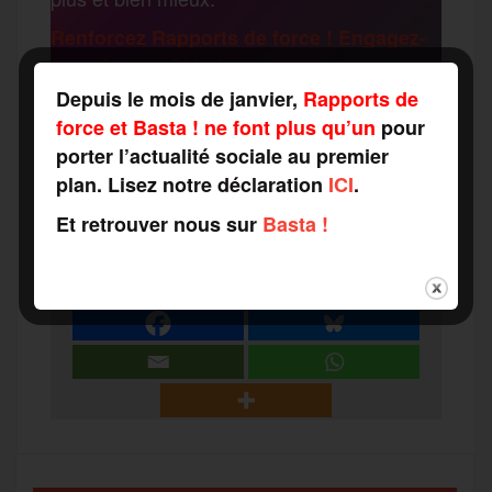
e
Renforcez Rapports de force ! Engagez-
vous à nos côtés !
r
Depuis le mois de janvier,
Rapports de
force et Basta ! ne font plus qu’un
pour
F
T
E
M
T
porter l’actualité sociale au premier
plan. Lisez notre déclaration
ICI
.
a
w
m
e
e
Et retrouver nous sur
Basta !
P
c
i
a
s
l
a
e
t
i
s
e
r
b
t
l
a
g
t
o
e
g
r
a