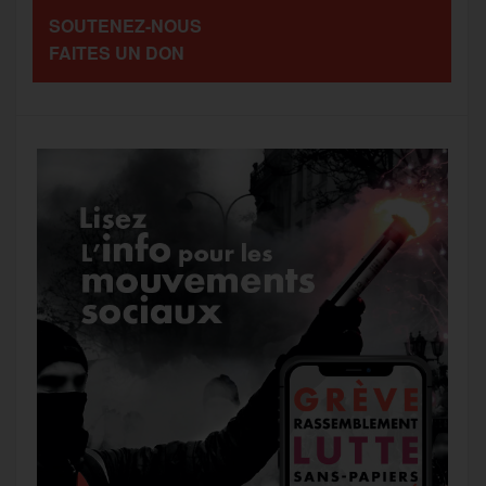
SOUTENEZ-NOUS
o
r
e
a
FAITES UN DON
g
k
m
e
r