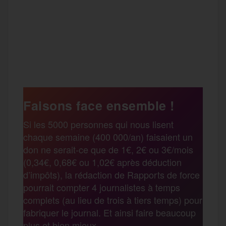
F
T
E
M
T
a
w
m
e
e
P
c
i
a
s
l
a
e
t
i
s
e
Faisons face ensemble !
r
Si les 5000 personnes qui nous lisent
b
t
l
a
g
chaque semaine (400 000/an) faisaient un
t
don ne serait-ce que de 1€, 2€ ou 3€/mois
o
e
g
r
(0,34€, 0,68€ ou 1,02€ après déduction
a
d’impôts), la rédaction de Rapports de force
pourrait compter 4 journalistes à temps
o
r
e
a
complets (au lieu de trois à tiers temps) pour
g
fabriquer le journal. Et ainsi faire beaucoup
k
m
plus et bien mieux.