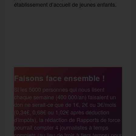
établissement d’accueil de jeunes enfants.
F
T
E
M
T
a
w
m
e
e
P
c
i
a
s
l
a
e
t
i
s
e
Faisons face ensemble !
r
Si les 5000 personnes qui nous lisent
b
t
l
a
g
chaque semaine (400 000/an) faisaient un
t
don ne serait-ce que de 1€, 2€ ou 3€/mois
o
e
g
r
(0,34€, 0,68€ ou 1,02€ après déduction
a
d’impôts), la rédaction de Rapports de force
pourrait compter 4 journalistes à temps
o
r
e
a
complets (au lieu de trois à tiers temps) pour
g