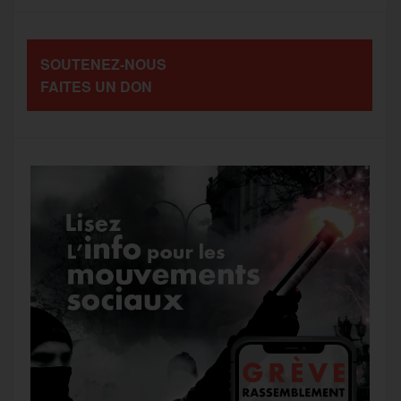
o
e
g
r
a
SOUTENEZ-NOUS
o
r
e
a
FAITES UN DON
g
k
m
e
r