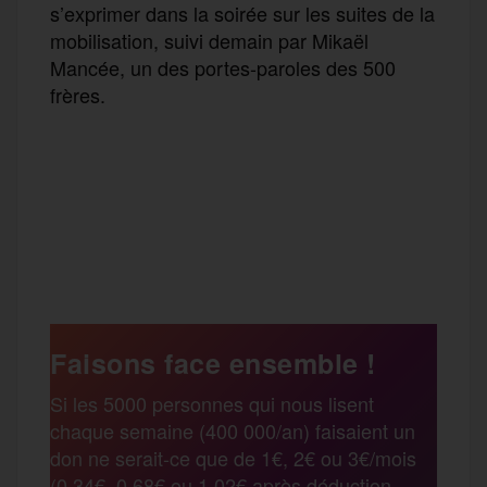
s’exprimer dans la soirée sur les suites de la
mobilisation, suivi demain par Mikaël
Mancée, un des portes-paroles des 500
frères.
F
T
E
M
T
a
w
m
e
e
P
c
i
a
s
l
a
e
t
i
s
e
Faisons face ensemble !
r
Si les 5000 personnes qui nous lisent
b
t
l
a
g
chaque semaine (400 000/an) faisaient un
t
don ne serait-ce que de 1€, 2€ ou 3€/mois
o
e
g
r
(0,34€, 0,68€ ou 1,02€ après déduction