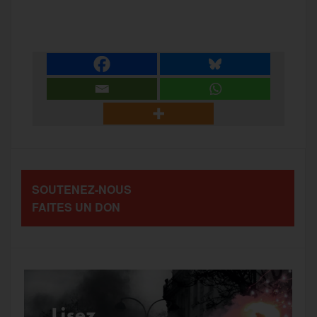
P
c
i
a
s
l
a
e
t
i
s
e
r
b
t
l
a
g
t
o
e
g
r
a
SOUTENEZ-NOUS
o
r
e
a
FAITES UN DON
g
k
m
e
r