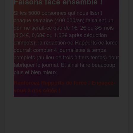
Faisons face ensemble !
r
Si les 5000 personnes qui nous lisent
b
t
l
a
g
chaque semaine (400 000/an) faisaient un
t
don ne serait-ce que de 1€, 2€ ou 3€/mois
o
e
g
r
(0,34€, 0,68€ ou 1,02€ après déduction
a
d’impôts), la rédaction de Rapports de force
pourrait compter 4 journalistes à temps
o
r
e
a
complets (au lieu de trois à tiers temps) pour
g
fabriquer le journal. Et ainsi faire beaucoup
k
m
plus et bien mieux.
e
Renforcez Rapports de force ! Engagez-
vous à nos côtés !
r
F
T
E
M
T
a
w
m
e
e