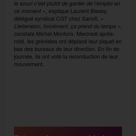
le souci c’est plutôt de garder de l’emploi en
», explique Laurent Biessy,
ce moment
délégué syndical CGT chez Sanofi. «
»,
L’extension, forcément, ça prend du temps
constate Michel Montoro. Mercredi après-
midi, les grévistes ont déplacé leur piquet en
bas des bureaux de leur direction. En fin de
journée, ils ont voté la reconduction de leur
mouvement.
F
T
E
M
T
a
w
m
e
e
P
c
i
a
s
l
a
e
t
i
s
e