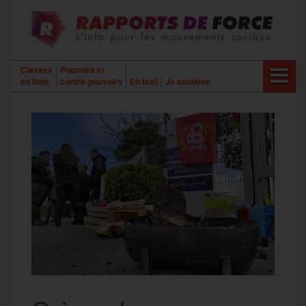
Aller
au
contenu
Classes
Pouvoirs et
en lutte
contre-pouvoirs
En bref
Je soutiens