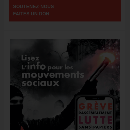
SOUTENEZ-NOUS
o
r
e
a
FAITES UN DON
g
k
m
e
r