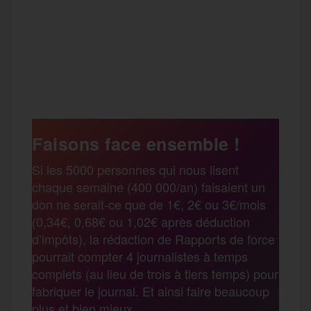
F
T
E
M
T
a
w
m
e
e
P
c
i
a
s
l
a
e
t
i
s
e
Faisons face ensemble !
r
Si les 5000 personnes qui nous lisent
b
t
l
a
g
chaque semaine (400 000/an) faisaient un
t
don ne serait-ce que de 1€, 2€ ou 3€/mois
o
e
g
r
(0,34€, 0,68€ ou 1,02€ après déduction
a
d’impôts), la rédaction de Rapports de force
pourrait compter 4 journalistes à temps
o
r
e
a
complets (au lieu de trois à tiers temps) pour
g
fabriquer le journal. Et ainsi faire beaucoup
k
m
plus et bien mieux.