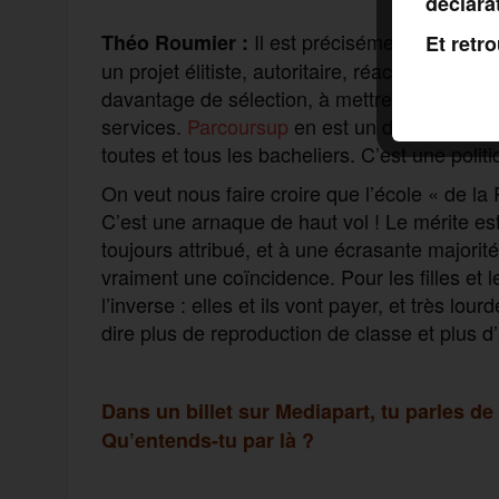
déclara
Il est précisément à l’exact 
Théo Roumier :
Et retr
un projet élitiste, autoritaire, réactionnaire et
davantage de sélection, à mettre en concurr
services.
Parcoursup
en est un des exemples :
toutes et tous les bacheliers. C’est une polit
On veut nous faire croire que l’école « de la
C’est une arnaque de haut vol ! Le mérite est 
toujours attribué, et à une écrasante majorit
vraiment une coïncidence. Pour les filles et 
l’inverse : elles et ils vont payer, et très lou
dire plus de reproduction de classe et plus d’
Dans un billet sur Mediapart, tu parles d
Qu’entends-tu par là ?