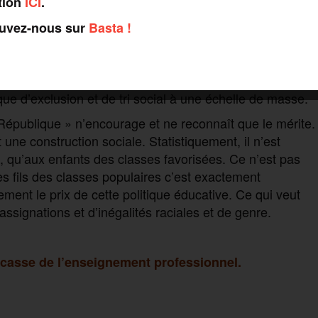
tion
ICI
.
opposé d’une école où l’égalité serait au centre. C’est
ouvez-nous sur
Basta !
 libéral. Tous les projets ministériels visent à revenir à
ence les individus comme les établissements et les
 c’est officiel, la fac n’est désormais plus ouverte à
ique d’exclusion et de tri social à une échelle de masse.
 République » n’encourage et ne reconnaît que le mérite.
une construction sociale. Statistiquement, il n’est
é, qu’aux enfants des classes favorisées. Ce n’est pas
les fils des classes populaires c’est exactement
rdement le prix de cette politique éducative. Ce qui veut
assignations et d’inégalités raciales et de genre.
e casse de l’enseignement professionnel.