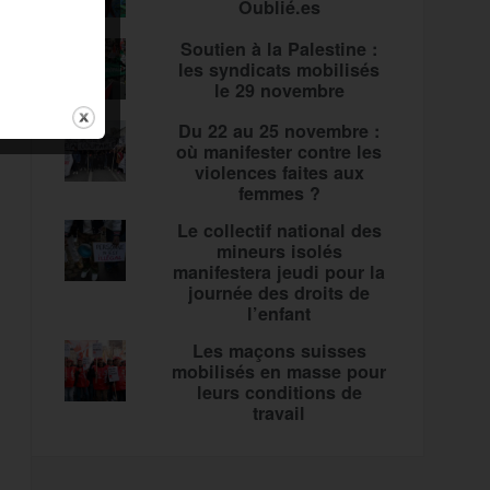
Oublié.es
Soutien à la Palestine :
les syndicats mobilisés
le 29 novembre
Du 22 au 25 novembre :
où manifester contre les
violences faites aux
femmes ?
Le collectif national des
mineurs isolés
manifestera jeudi pour la
journée des droits de
l’enfant
Les maçons suisses
mobilisés en masse pour
leurs conditions de
travail