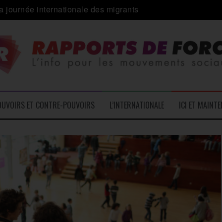
 alliance inédite » avec les associations d’usagers ?
e – L’Actu des Oublié.es
ale contre « l’une des plus grandes attaques jamais menées 
: pourquoi ça peut marcher
 le médico-social
OUVOIRS ET CONTRE-POUVOIRS
L’INTERNATIONALE
ICI ET MAINT