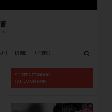
contre les travailleurs »
ENANT
EN BREF
A PROPOS
SOUTENEZ-NOUS
FAITES UN DON