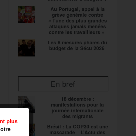
Au Portugal, appel à la
grève générale contre
« l’une des plus grandes
attaques jamais menées
contre les travailleurs »
Les 8 mesures phares du
budget de la Sécu 2026
En bref
18 décembre :
manifestations pour la
journée internationale
des migrants
nt plus
Brésil : La COP30 est une
notre
mascarade – L’Actu des