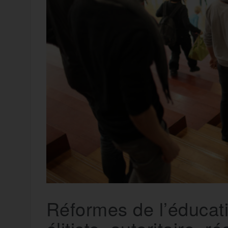
t
e
r
a
a
g
m
e
r
Réformes de l’éducati