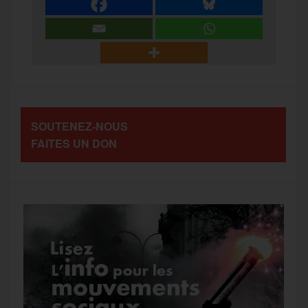
e
t
i
s
e
r
b
t
l
a
g
t
o
e
g
r
a
SOUTENEZ-NOUS
o
r
e
a
FAITES UN DON
g
k
m
e
r