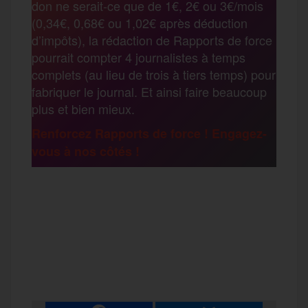
don ne serait-ce que de 1€, 2€ ou 3€/mois
o
e
g
r
(0,34€, 0,68€ ou 1,02€ après déduction
a
d’impôts), la rédaction de Rapports de force
pourrait compter 4 journalistes à temps
o
r
e
a
complets (au lieu de trois à tiers temps) pour
g
fabriquer le journal. Et ainsi faire beaucoup
k
m
plus et bien mieux.
e
Renforcez Rapports de force ! Engagez-
vous à nos côtés !
r
F
T
E
M
T
a
w
m
e
e
P
c
i
a
s
l
a