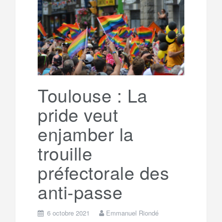
o
e
g
g
a
o
r
e
r
g
k
a
e
Toulouse : La
pride veut
m
r
enjamber la
trouille
préfectorale des
anti-passe
6 octobre 2021
Emmanuel Riondé