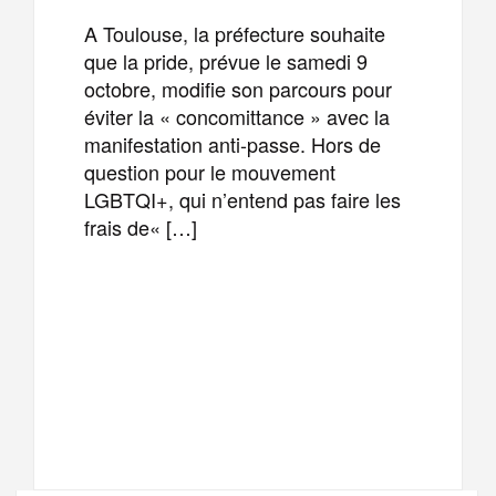
A Toulouse, la préfecture souhaite
que la pride, prévue le samedi 9
octobre, modifie son parcours pour
éviter la « concomittance » avec la
manifestation anti-passe. Hors de
question pour le mouvement
LGBTQI+, qui n’entend pas faire les
frais de« […]
F
T
E
M
a
w
m
e
T
P
c
i
a
s
e
a
e
t
i
s