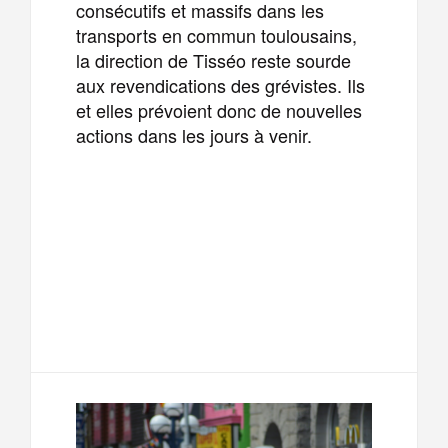
consécutifs et massifs dans les
transports en commun toulousains,
la direction de Tisséo reste sourde
aux revendications des grévistes. Ils
et elles prévoient donc de nouvelles
actions dans les jours à venir.
F
T
E
M
a
w
m
e
T
P
c
i
a
s
e
a
e
t
i
s
l
r
b
t
l
a
e
t