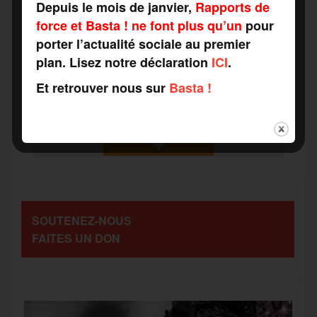
Depuis le mois de janvier,
Rapports de
a
w
m
e
e
force et Basta ! ne font plus qu’un
pour
P
porter l’actualité sociale au premier
c
i
a
s
l
plan. Lisez notre déclaration
ICI
.
a
Et retrouver nous sur
Basta !
e
t
i
s
e
r
b
t
l
a
g
t
o
e
g
r
a
SOUTENEZ-NOUS
o
r
e
a
FAITES UN DON
g
k
m
e