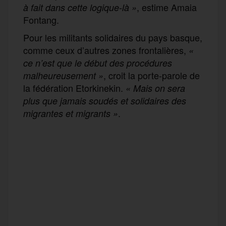
, estime Amaia
à fait dans cette logique-là »
Fontang.
Pour les militants solidaires du pays basque,
comme ceux d’autres zones frontalières,
«
ce n’est que le début des procédures
, croit la porte-parole de
malheureusement
»
la fédération Etorkinekin.
«
Mais on sera
plus que jamais soudés et solidaires des
.
migrantes et migrants
»
F
T
E
M
T
a
w
m
e
e
P
c
i
a
s
l