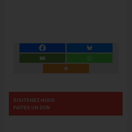
a
w
m
e
e
P
c
i
a
s
l
a
e
t
i
s
e
r
b
t
l
a
g
t
o
e
g
r
a
SOUTENEZ-NOUS
o
r
e
a
FAITES UN DON
g
k
m
e