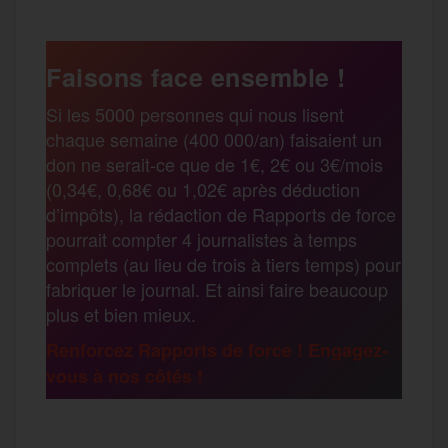
c
i
a
s
l
a
e
t
i
s
e
Faisons face ensemble !
r
Si les 5000 personnes qui nous lisent
b
t
l
a
g
chaque semaine (400 000/an) faisaient un
t
don ne serait-ce que de 1€, 2€ ou 3€/mois
o
e
g
r
(0,34€, 0,68€ ou 1,02€ après déduction
a
d’impôts), la rédaction de Rapports de force
pourrait compter 4 journalistes à temps
o
r
e
a
complets (au lieu de trois à tiers temps) pour
g
fabriquer le journal. Et ainsi faire beaucoup
k
m
plus et bien mieux.
e
Renforcez Rapports de force ! Engagez-
vous à nos côtés !
r
F
T
E
M
T