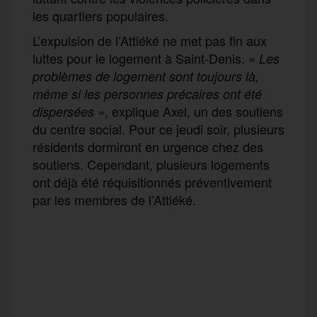
les quartiers populaires.
L’expulsion de l’Attiéké ne met pas fin aux
luttes pour le logement à Saint-Denis. «
Les
problèmes de logement sont toujours là,
même si les personnes précaires ont été
», explique Axel, un des soutiens
dispersées
du centre social. Pour ce jeudi soir, plusieurs
résidents dormiront en urgence chez des
soutiens. Cependant, plusieurs logements
ont déjà été réquisitionnés préventivement
par les membres de l’Attiéké.
F
T
E
M
T
a
w
m
e
e
P