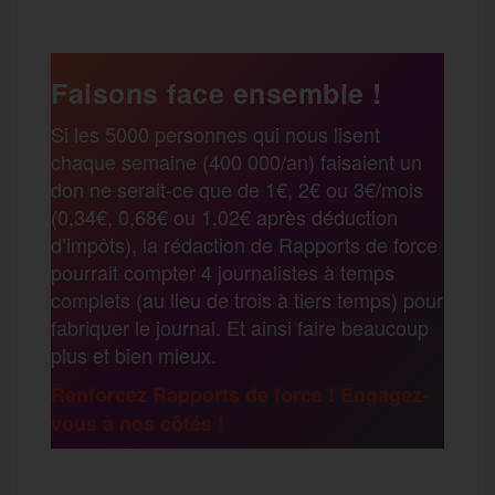
c
i
a
s
l
a
e
t
i
s
e
Faisons face ensemble !
r
Si les 5000 personnes qui nous lisent
b
t
l
a
g
chaque semaine (400 000/an) faisaient un
t
don ne serait-ce que de 1€, 2€ ou 3€/mois
o
e
g
r
(0,34€, 0,68€ ou 1,02€ après déduction
a
d’impôts), la rédaction de Rapports de force
pourrait compter 4 journalistes à temps
o
r
e
a
complets (au lieu de trois à tiers temps) pour
g
fabriquer le journal. Et ainsi faire beaucoup
k
m
plus et bien mieux.
e
Renforcez Rapports de force ! Engagez-
vous à nos côtés !
r