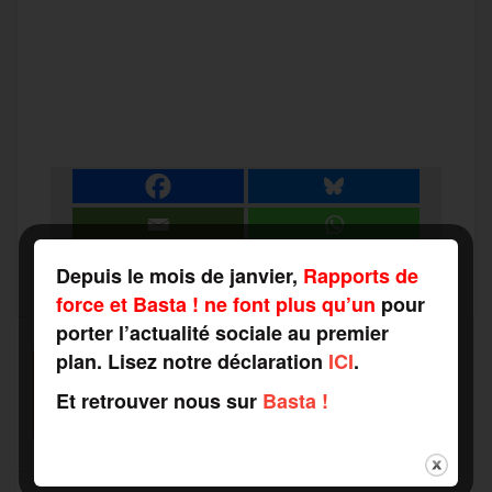
F
T
E
M
T
a
w
m
e
e
P
c
i
a
s
l
a
e
t
i
s
e
r
b
t
l
a
g
Depuis le mois de janvier,
Rapports de
t
force et Basta ! ne font plus qu’un
pour
o
e
g
r
porter l’actualité sociale au premier
a
plan. Lisez notre déclaration
ICI
.
SOUTENEZ-NOUS
o
r
e
a
Et retrouver nous sur
Basta !
FAITES UN DON
g
k
m
e