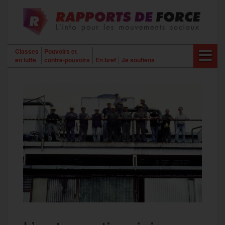
Aller
au
contenu
Classes
Pouvoirs et
en lutte
contre-pouvoirs
En bref
Je soutiens