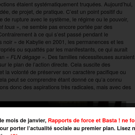
lections étaient systématiquement truquées. Aujourd’hui,
dée, de projet, de pratique. C’est un point positif du
e de rupture avec le système, le régime ou le pouvoir,
», ne semble pas encore portée par des
nt tous
 Contrairement à ce qui s’est passé pendant le
 noir » de Kabylie en 2001, les permanences et les
opriés ou squattés par les manifestants, ce qui aurait
gan
. Des familles nécessiteuses auraient
« FLN dégage »
sur le plan de l’action directe. Cela suscite des
et la volonté de préserver son caractère pacifique ou
 cela peut se comprendre étant donné ce qu’a connu
ons donc des aspirations très radicales, mais avec des
le mois de janvier,
Rapports de force et Basta ! ne fo
ur porter l’actualité sociale au premier plan. Lisez 