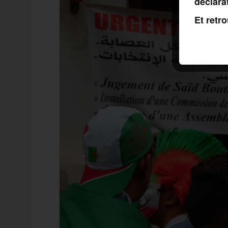
déclara
Et retr