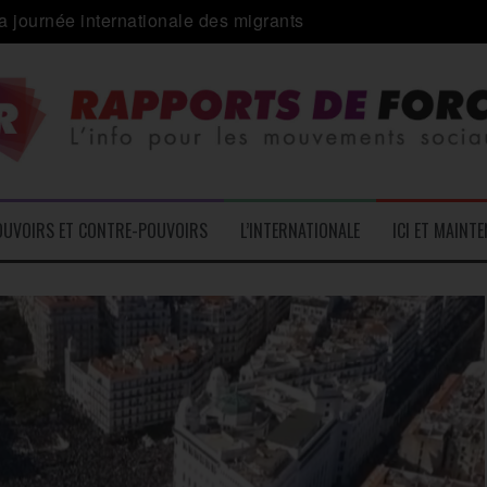
 alliance inédite » avec les associations d’usagers ?
e – L’Actu des Oublié.es
ale contre « l’une des plus grandes attaques jamais menées 
: pourquoi ça peut marcher
 le médico-social
OUVOIRS ET CONTRE-POUVOIRS
L’INTERNATIONALE
ICI ET MAINT