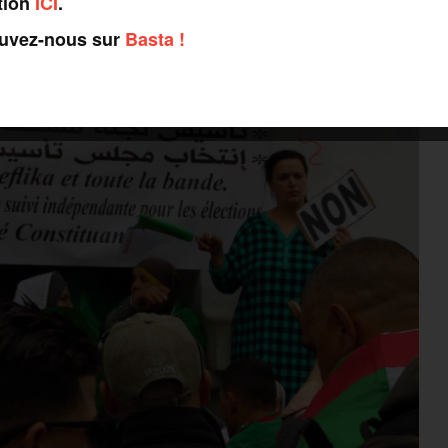
tion
ICI
.
ouvez-nous sur
Basta !