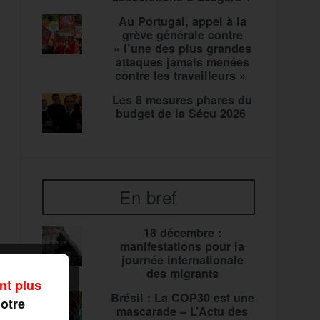
Au Portugal, appel à la
grève générale contre
« l’une des plus grandes
attaques jamais menées
contre les travailleurs »
Les 8 mesures phares du
budget de la Sécu 2026
En bref
18 décembre :
manifestations pour la
journée internationale
des migrants
nt plus
Brésil : La COP30 est une
notre
mascarade – L’Actu des