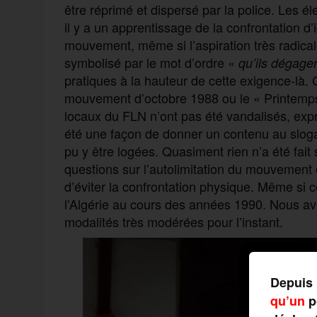
être réprimé et dispersé par la police. Les é
il y a un apprentissage de la confrontation d’i
mouvement, même si l’aspiration très radical
symbolisé par le mot d’ordre «
qu’ils dégage
pratiques à la hauteur de cette exigence-là.
mouvement d’octobre 1988 ou le « Printemps
locaux du FLN n’ont pas été vandalisés, expr
été une façon de donner un contenu au slo
pu y être logées. Quasiment rien n’a été fait 
questions sur l’autolimitation du mouvement 
d’éviter la confrontation physique. Même si
l’Algérie au cours des années 1990. Nous av
modalités très modérées pour l’instant.
Depuis 
qu’un
po