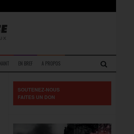
contre les travailleurs »
ENANT
EN BREF
A PROPOS
SOUTENEZ-NOUS
FAITES UN DON