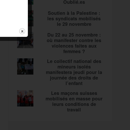
Oublié.es
Soutien à la Palestine :
les syndicats mobilisés
le 29 novembre
Du 22 au 25 novembre :
où manifester contre les
violences faites aux
femmes ?
Le collectif national des
mineurs isolés
manifestera jeudi pour la
journée des droits de
l’enfant
Les maçons suisses
mobilisés en masse pour
leurs conditions de
travail