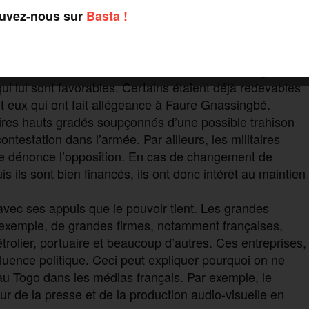
ouvez-nous sur
Basta !
 maintenir ?
voir en place. Le général Eyadéma Gnassingbé a accédé
 est maintenu avec les militaires. Faure Gnassingbé, son
ui lui sont favorables. Certains étaient déjà redevables
nt eux qui ont fait allégeance à Faure Gnassingbé.
taires hauts gradés soupçonnés d’une possible trahison
ontestation dans l’armée. Par ailleurs, les militaires
e dénonce l’opposition. En cas de changement de
s ils sont bien financés, ils ont donc intérêt au maintien
 avec ses appuis que le pouvoir tient. Les grandes
r exemple, de grandes firmes, notamment françaises,
trolier, portuaire et beaucoup d’autres. Ces entreprises,
nfluence politique. Ceci peut expliquer pourquoi on ne
 au Togo dans les médias français. Par exemple, le
ur de la presse et de la production audio-visuelle en