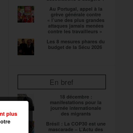
Au Portugal, appel à la
grève générale contre
« l’une des plus grandes
attaques jamais menées
contre les travailleurs »
Les 8 mesures phares du
budget de la Sécu 2026
En bref
18 décembre :
manifestations pour la
journée internationale
nt plus
des migrants
notre
Brésil : La COP30 est une
mascarade – L’Actu des