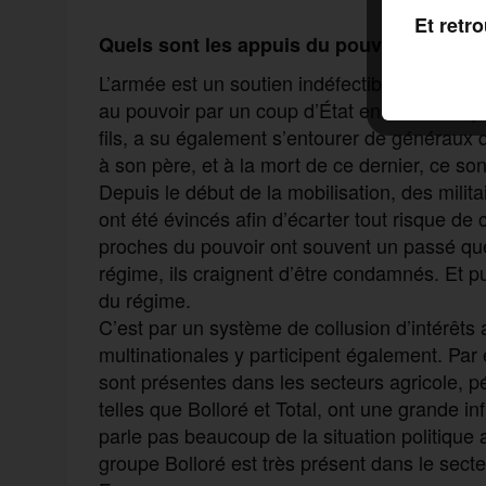
Et retr
Quels sont les appuis du pouvoir pour se
L’armée est un soutien indéfectible au pou
au pouvoir par un coup d’État en 1967 et s’y
fils, a su également s’entourer de généraux q
à son père, et à la mort de ce dernier, ce so
Depuis le début de la mobilisation, des mili
ont été évincés afin d’écarter tout risque de c
proches du pouvoir ont souvent un passé qu
régime, ils craignent d’être condamnés. Et pui
du régime.
C’est par un système de collusion d’intérêts
multinationales y participent également. Pa
sont présentes dans les secteurs agricole, pé
telles que Bolloré et Total, ont une grande i
parle pas beaucoup de la situation politique
groupe Bolloré est très présent dans le secte