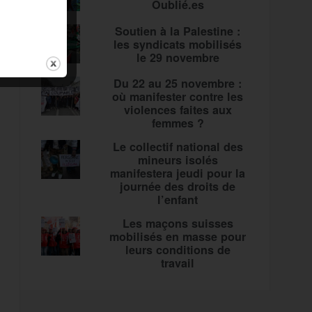
Oublié.es
Soutien à la Palestine :
les syndicats mobilisés
le 29 novembre
Du 22 au 25 novembre :
où manifester contre les
violences faites aux
femmes ?
Le collectif national des
mineurs isolés
manifestera jeudi pour la
journée des droits de
l’enfant
Les maçons suisses
mobilisés en masse pour
leurs conditions de
travail