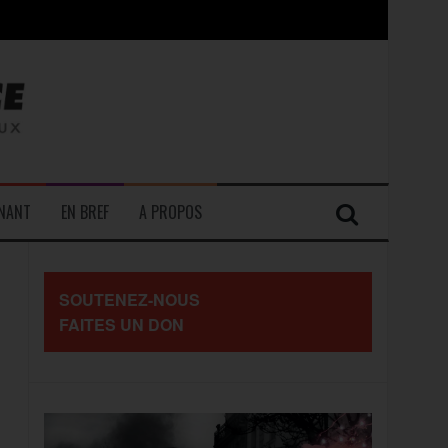
contre les travailleurs »
ENANT
EN BREF
A PROPOS
SOUTENEZ-NOUS
FAITES UN DON