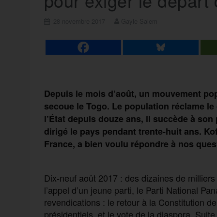
pour exiger le dépar
28 novembre 2017
Gayle Salem
Depuis le mois d’août, un mouvement popu
secoue le Togo. Le population réclame le 
l’État depuis douze ans, il succède à son
dirigé le pays pendant trente-huit ans. Kof
France, a bien voulu répondre à nos quest
Dix-neuf août 2017 : des dizaines de milliers
l’appel d’un jeune parti, le Parti National Pa
revendications : le retour à la Constitution
présidentiels, et le vote de la diaspora. Suite