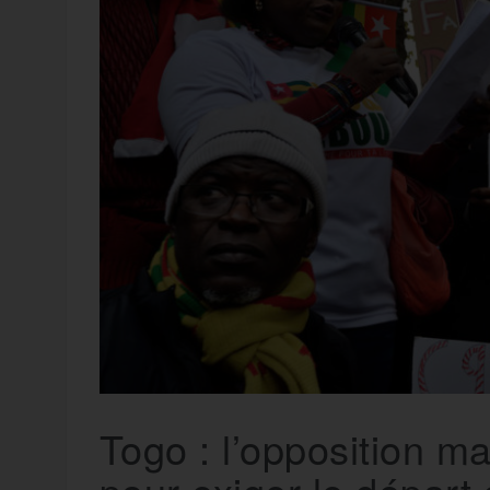
t
e
r
a
a
g
m
e
r
Togo : l’opposition ma