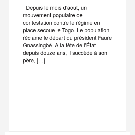
Depuis le mois d’août, un
mouvement populaire de
contestation contre le régime en
place secoue le Togo. Le population
réclame le départ du président Faure
Gnassingbé. A la tête de l’État
depuis douze ans, il succède à son
père, […]
F
T
E
M
a
w
m
e
T
P
c
i
a
s
e
a
e
t
i
s