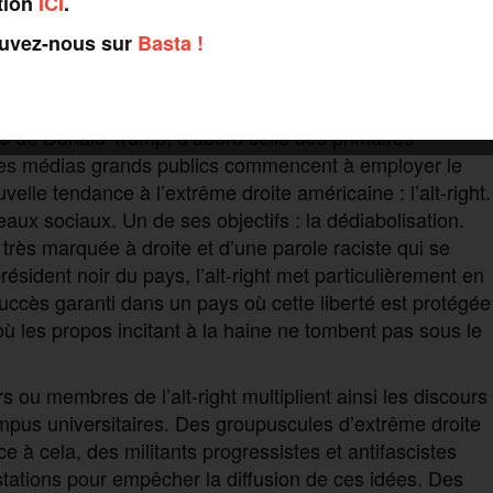
tion
ICI
.
ouvez-nous sur
Basta !
ieur
 de Donald Trump, d’abord celle des primaires
e les médias grands publics commencent à employer le
lle tendance à l’extrême droite américaine : l’alt-right.
seaux sociaux. Un de ses objectifs : la dédiabolisation.
rès marquée à droite et d’une parole raciste qui se
ésident noir du pays, l’alt-right met particulièrement en
 Succès garanti dans un pays où cette liberté est protégée
où les propos incitant à la haine ne tombent pas sous le
rs ou membres de l’alt-right multiplient ainsi les discours
mpus universitaires. Des groupuscules d’extrême droite
à cela, des militants progressistes et antifascistes
stations pour empêcher la diffusion de ces idées. Des