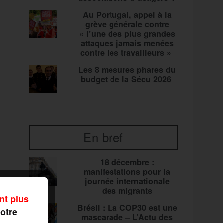
Au Portugal, appel à la
grève générale contre
« l’une des plus grandes
attaques jamais menées
contre les travailleurs »
Les 8 mesures phares du
budget de la Sécu 2026
En bref
18 décembre :
manifestations pour la
journée internationale
des migrants
nt plus
Brésil : La COP30 est une
notre
mascarade – L’Actu des