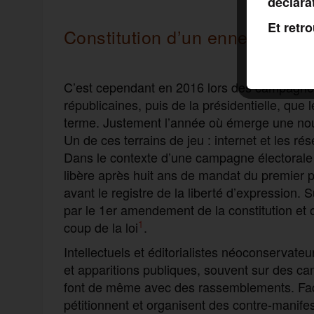
déclara
Et retr
Constitution d’un ennemi intér
C’est cependant en 2016 lors des campagnes
républicaines, puis de la présidentielle, qu
terme. Justement l’année où émerge une nouve
Un de ces terrains de jeu : internet et les ré
Dans le contexte d’une campagne électorale t
libère après huit ans de mandat du premier pr
avant le registre de la liberté d’expression.
par le 1er amendement de la constitution et 
1
coup de la loi
.
Intellectuels et éditorialistes néoconservateu
et apparitions publiques, souvent sur des ca
font de même avec des rassemblements. Face 
pétitionnent et organisent des contre-manife