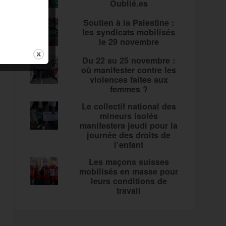
Oublié.es
Soutien à la Palestine :
les syndicats mobilisés
le 29 novembre
Du 22 au 25 novembre :
où manifester contre les
violences faites aux
femmes ?
Le collectif national des
mineurs isolés
manifestera jeudi pour la
journée des droits de
l’enfant
Les maçons suisses
mobilisés en masse pour
leurs conditions de
travail