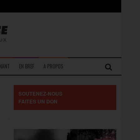
contre les travailleurs »
ENANT
EN BREF
A PROPOS
SOUTENEZ-NOUS
FAITES UN DON