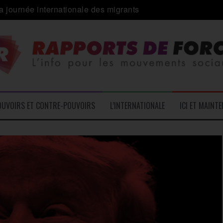
 alliance inédite » avec les associations d’usagers ?
e – L’Actu des Oublié.es
ale contre « l’une des plus grandes attaques jamais menées 
: pourquoi ça peut marcher
 le médico-social
OUVOIRS ET CONTRE-POUVOIRS
L’INTERNATIONALE
ICI ET MAINT