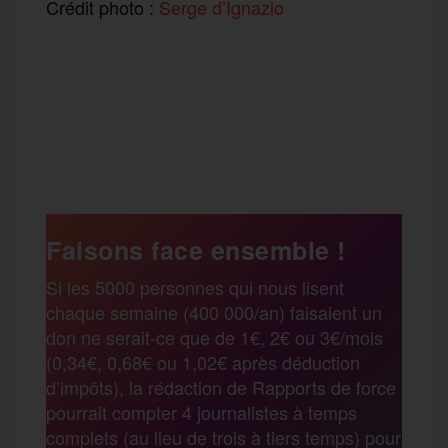
Crédit photo :
Serge d’Ignazio
F
T
E
M
T
a
w
m
e
e
P
c
i
a
s
l
a
e
t
i
s
e
Faisons face ensemble !
r
Si les 5000 personnes qui nous lisent
b
t
l
a
g
chaque semaine (400 000/an) faisaient un
t
don ne serait-ce que de 1€, 2€ ou 3€/mois
o
e
g
r
(0,34€, 0,68€ ou 1,02€ après déduction
a
d’impôts), la rédaction de Rapports de force
pourrait compter 4 journalistes à temps
o
r
e
a
complets (au lieu de trois à tiers temps) pour
g