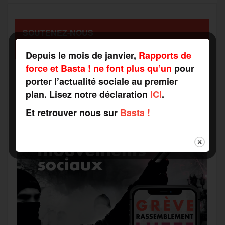
o
e
g
r
a
SOUTENEZ-NOUS
o
r
e
a
FAITES UN DON
g
Depuis le mois de janvier,
Rapports de
k
m
force et Basta ! ne font plus qu’un
pour
e
porter l’actualité sociale au premier
plan. Lisez notre déclaration
ICI
.
r
Et retrouver nous sur
Basta !