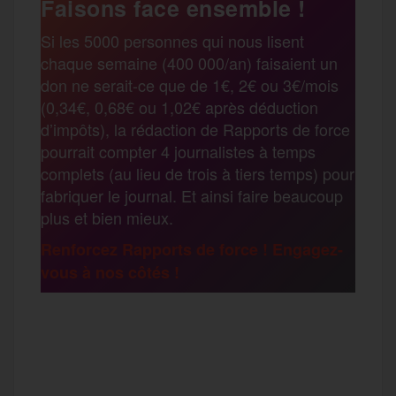
Faisons face ensemble !
r
Si les 5000 personnes qui nous lisent
b
t
l
a
g
chaque semaine (400 000/an) faisaient un
t
don ne serait-ce que de 1€, 2€ ou 3€/mois
o
e
g
r
(0,34€, 0,68€ ou 1,02€ après déduction
a
d’impôts), la rédaction de Rapports de force
pourrait compter 4 journalistes à temps
o
r
e
a
complets (au lieu de trois à tiers temps) pour
g
fabriquer le journal. Et ainsi faire beaucoup
k
m
plus et bien mieux.
e
Renforcez Rapports de force ! Engagez-
vous à nos côtés !
r
F
T
E
M
T
a
w
m
e
e