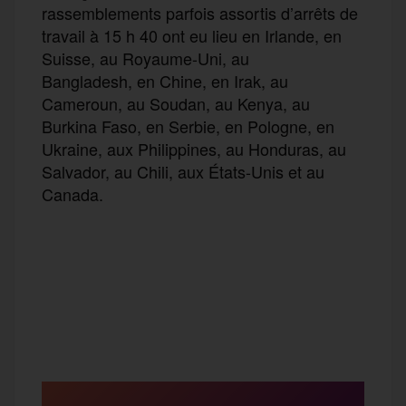
rassemblements parfois assortis d’arrêts de
travail à 15 h 40 ont eu lieu en Irlande, en
Suisse, au Royaume-Uni, au
Bangladesh, en Chine, en Irak, au
Cameroun, au Soudan, au Kenya, au
Burkina Faso, en Serbie, en Pologne, en
Ukraine, aux Philippines, au Honduras, au
Salvador, au Chili, aux États-Unis et au
Canada.
F
T
E
M
T
a
w
m
e
e
P
c
i
a
s
l
a
e
t
i
s
e