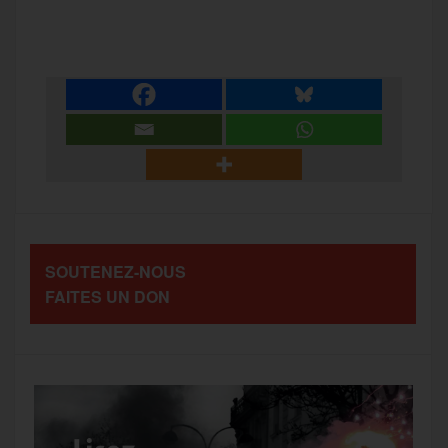
P
c
i
a
s
l
a
e
t
i
s
e
r
b
t
l
a
g
t
o
e
g
r
a
SOUTENEZ-NOUS
o
r
e
a
FAITES UN DON
g
k
m
e
r