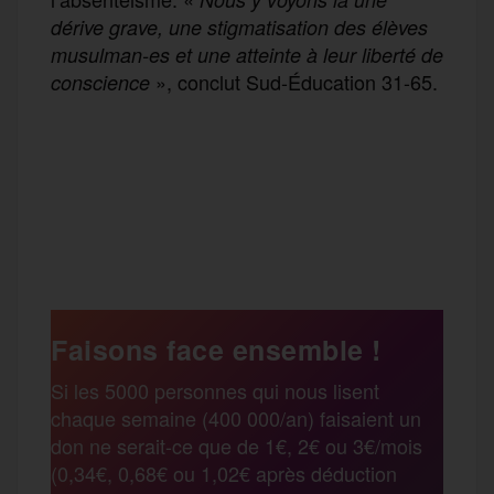
dérive grave, une stigmatisation des élèves
musulman-es et une atteinte à leur
liberté de
», conclut Sud-Éducation 31-65.
conscience
F
T
E
M
T
a
w
m
e
e
P
c
i
a
s
l
a
e
t
i
s
e
Faisons face ensemble !
r
Si les 5000 personnes qui nous lisent
b
t
l
a
g
chaque semaine (400 000/an) faisaient un
t
don ne serait-ce que de 1€, 2€ ou 3€/mois
o
e
g
r
(0,34€, 0,68€ ou 1,02€ après déduction
a