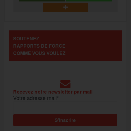
b
t
l
a
g
t
o
e
g
r
a
SOUTENEZ
o
r
e
a
RAPPORTS DE FORCE
g
COMME VOUS VOULEZ
k
m
e
r
Recevez notre newsletter par mail
Votre adresse mail*