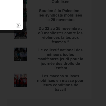
Oublié.es
Soutien à la Palestine :
les syndicats mobilisés
le 29 novembre
Du 22 au 25 novembre :
où manifester contre les
violences faites aux
femmes ?
Le collectif national des
mineurs isolés
manifestera jeudi pour la
journée des droits de
l’enfant
Les maçons suisses
mobilisés en masse pour
leurs conditions de
travail