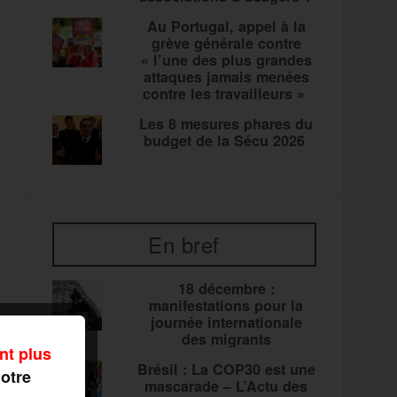
Au Portugal, appel à la
grève générale contre
« l’une des plus grandes
attaques jamais menées
contre les travailleurs »
Les 8 mesures phares du
budget de la Sécu 2026
En bref
18 décembre :
manifestations pour la
journée internationale
des migrants
nt plus
Brésil : La COP30 est une
notre
mascarade – L’Actu des