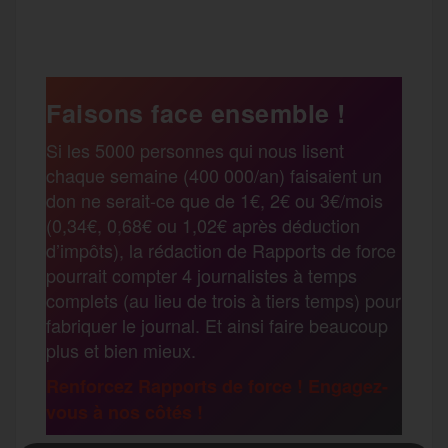
P
c
i
a
s
l
a
e
t
i
s
e
Faisons face ensemble !
r
Si les 5000 personnes qui nous lisent
b
t
l
a
g
chaque semaine (400 000/an) faisaient un
t
don ne serait-ce que de 1€, 2€ ou 3€/mois
o
e
g
r
(0,34€, 0,68€ ou 1,02€ après déduction
a
d’impôts), la rédaction de Rapports de force
pourrait compter 4 journalistes à temps
o
r
e
a
complets (au lieu de trois à tiers temps) pour
g
fabriquer le journal. Et ainsi faire beaucoup
k
m
plus et bien mieux.
e
Renforcez Rapports de force ! Engagez-
vous à nos côtés !
r