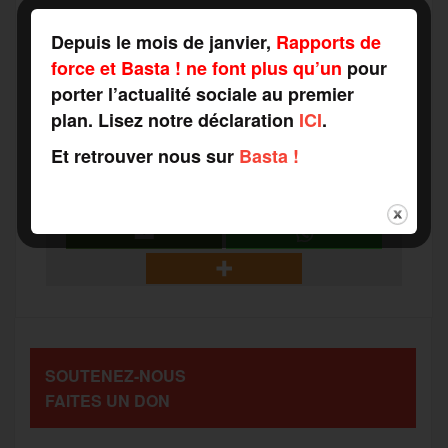
F
T
E
M
T
Depuis le mois de janvier,
Rapports de
force et Basta ! ne font plus qu’un
pour
a
w
m
e
e
porter l’actualité sociale au premier
P
plan. Lisez notre déclaration
ICI
.
c
i
a
s
l
Et retrouver nous sur
Basta !
a
e
t
i
s
e
r
b
t
l
a
g
t
o
e
g
r
a
SOUTENEZ-NOUS
o
r
e
a
FAITES UN DON
g
k
m