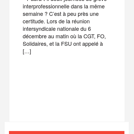
interprofessionnelle dans la même
semaine ? C’est à peu près une
certitude. Lors de la réunion
intersyndicale nationale du 6
décembre au matin où la CGT, FO,
Solidaires, et la FSU ont appelé à
[…]
F
T
E
M
a
w
m
e
T
P
c
i
a
s
e
a
e
t
i
s
l
r