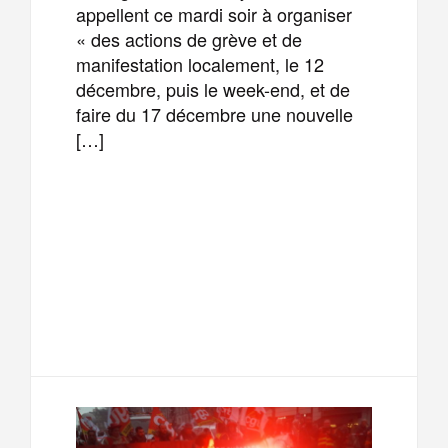
appellent ce mardi soir à organiser
« des actions de grève et de
manifestation localement, le 12
décembre, puis le week-end, et de
faire du 17 décembre une nouvelle
[…]
F
T
E
M
a
w
m
e
T
P
c
i
a
s
e
a
e
t
i
s
l
r
b
t
l
a