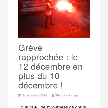
e
t
o
e
g
g
a
o
r
e
r
g
k
a
e
Grève
rapprochée : le
m
r
12 décembre en
plus du 10
décembre !
8 décembre 2019
Stéphane Ortega
Y aura-t-il deux journées de grève