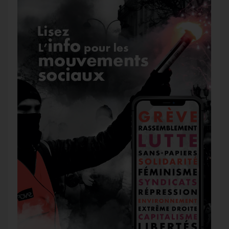
r
g
k
a
e
m
r