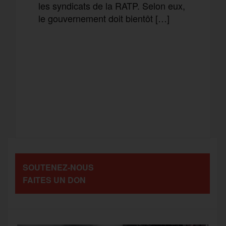
les syndicats de la RATP. Selon eux,
le gouvernement doit bientôt […]
F
T
E
M
a
w
m
e
T
P
c
i
a
s
e
a
e
t
i
s
l
r
b
t
l
a
SOUTENEZ-NOUS
e
t
FAITES UN DON
o
e
g
g
a
o
r
e