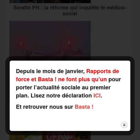
Serafin PH : la réforme qui inquiète le médico-
social
Depuis le mois de janvier,
Rapports de
force et Basta ! ne font plus qu’un
pour
porter l’actualité sociale au premier
plan. Lisez notre déclaration
ICI
.
Et retrouver nous sur
Basta !
Grève du travail social : vers une « alliance
inédite » avec les associations d’usagers ?