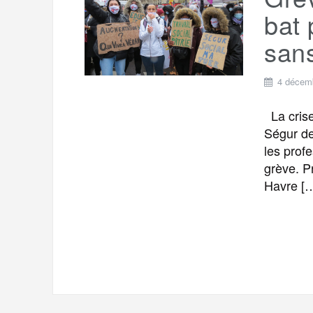
t
e
bat 
r
a
a
san
g
m
e
4 décem
r
La crise
Ségur de 
les prof
grève. P
Havre [