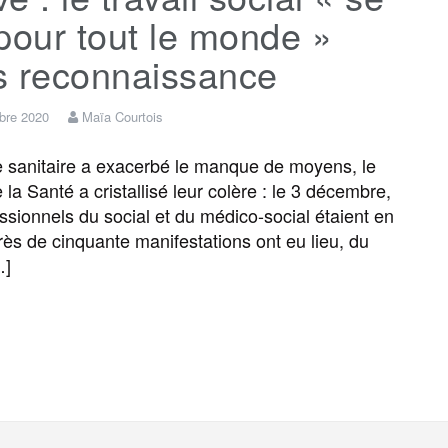
pour tout le monde »
s reconnaissance
bre 2020
Maïa Courtois
 sanitaire a exacerbé le manque de moyens, le
la Santé a cristallisé leur colère : le 3 décembre,
essionnels du social et du médico-social étaient en
rès de cinquante manifestations ont eu lieu, du
…]
F
T
E
M
T
P
a
w
m
e
e
a
c
i
a
s
l
r