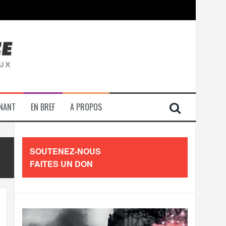
contre les travailleurs »
ENANT
EN BREF
A PROPOS
SOUTENEZ-NOUS
FAITES UN DON