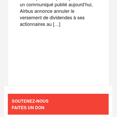
un communiqué publié aujourd’hui,
Airbus annonce annuler le
versement de dividendes à ses
actionnaires au […]
F
T
E
M
a
w
m
e
T
P
c
i
a
s
e
a
e
t
i
s
l
r
b
t
l
a
SOUTENEZ-NOUS
e
t
FAITES UN DON
o
e
g