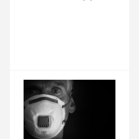
F
T
E
M
a
w
m
e
T
P
c
i
a
s
e
a
e
t
i
s
l
r
b
t
l
a
e
t
o
e
g
g
a
o
r
e
r
g