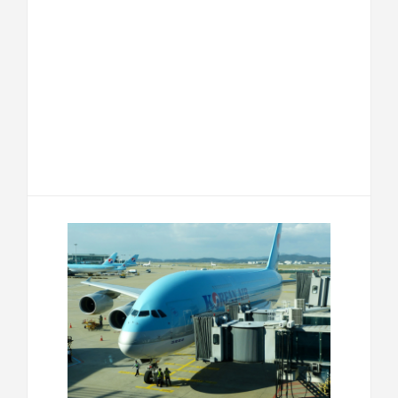
F
T
E
M
a
w
m
e
T
P
c
i
a
s
e
a
e
t
i
s
l
r
b
t
l
a
e
t
o
e
g
g
a
o
r
e
r
g
k