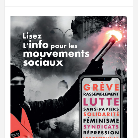
g
a
o
r
e
r
g
k
a
e
m
r