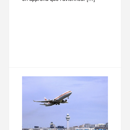
F
T
E
M
a
w
m
e
T
P
c
i
a
s
e
a
e
t
i
s
l
r
b
t
l
a
e
t
o
e
g
g
a
o
r
e
r
g