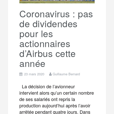
k
a
e
Coronavirus : pas
de dividendes
m
r
pour les
actionnaires
d’Airbus cette
année
23 mars 2020
Guillaume Bernard
La décision de l’avionneur
intervient alors qu’un certain nombre
de ses salariés ont repris la
production aujourd’hui après l’avoir
arrêtée pendant quatre jours. Dans