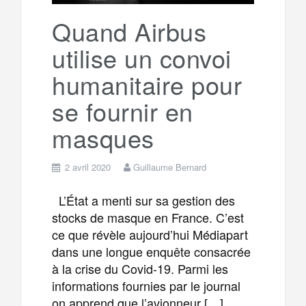
k
a
e
Quand Airbus
utilise un convoi
m
r
humanitaire pour
se fournir en
masques
2 avril 2020
Guillaume Bernard
L’État a menti sur sa gestion des
stocks de masque en France. C’est
ce que révèle aujourd’hui Médiapart
dans une longue enquête consacrée
à la crise du Covid-19. Parmi les
informations fournies par le journal
on apprend que l’avionneur […]