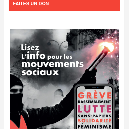
e
t
FAITES UN DON
o
e
g
g
a
o
r
e
r
g
k
a
e
m
r