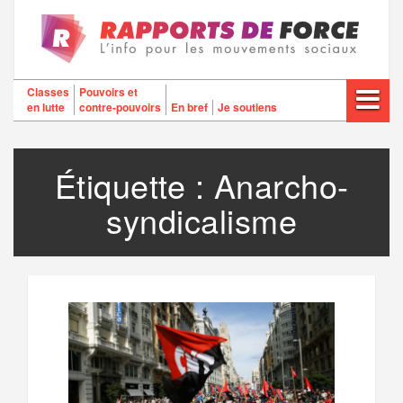
Aller
au
contenu
Classes
Pouvoirs et
en lutte
contre-pouvoirs
En bref
Je soutiens
Étiquette :
Anarcho-
syndicalisme