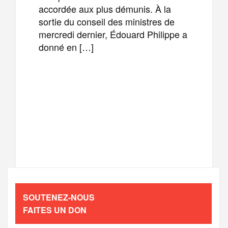
accordée aux plus démunis. À la
sortie du conseil des ministres de
mercredi dernier, Édouard Philippe a
donné en […]
F
T
E
M
a
w
m
e
T
P
c
i
a
s
e
a
e
t
i
s
l
r
b
t
l
a
SOUTENEZ-NOUS
e
t
FAITES UN DON
o
e
g