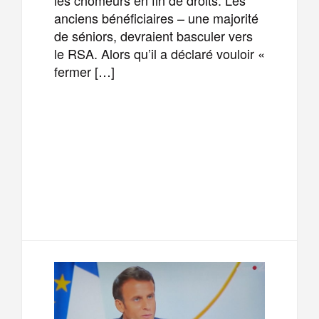
anciens bénéficiaires – une majorité
de séniors, devraient basculer vers
le RSA. Alors qu’il a déclaré vouloir «
fermer […]
F
T
E
M
a
w
m
e
T
P
c
i
a
s
e
a
e
t
i
s
l
r
b
t
l
a
e
t
o
e
g