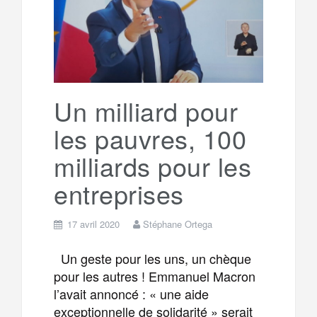
g
a
o
r
e
r
g
k
a
e
Un milliard pour
les pauvres, 100
m
r
milliards pour les
entreprises
17 avril 2020
Stéphane Ortega
Un geste pour les uns, un chèque
pour les autres ! Emmanuel Macron
l’avait annoncé : « une aide
exceptionnelle de solidarité » serait