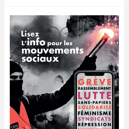
g
a
o
r
e
r
g
k
a
e
m
r